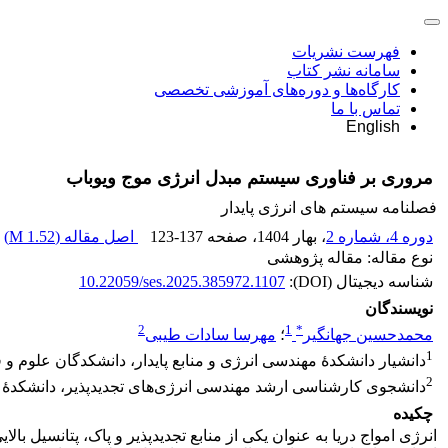
فهرست نشریات
سامانه نشر کتاب
کارگاه‌ها و دوره‌های آموزشی تخصصی
تماس با ما
English
مروری بر فناوری سیستم مبدل انرژی موج ویوباب
فصلنامه سیستم های انرژی پایدار
دوره 4، شماره 2
، بهار 1404
، صفحه
123-137
اصل مقاله (
1.52 M
)
نوع مقاله: مقاله پژوهشی
شناسه دیجیتال (DOI):
10.22059/ses.2025.385972.1107
نویسندگان
2
1
*
محمدحسین جهانگیر
؛
مهرسا سادات طیبی
1
دانشیار دانشکدۀ مهندسی انرژی و منابع پایدار، دانشکدگان علوم و ف
2
دانشجوی کارشناسی ارشد مهندسی انرژی‌های تجدیدپذیر، دانشکدۀ مهن
چکیده
انرژی امواج دریا به عنوان یکی از منابع تجدیدپذیر و پاک، پتانسیل با