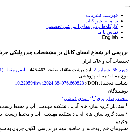
فهرست نشریات
سامانه نشر کتاب
کارگاه‌ها و دوره‌های آموزشی تخصصی
تماس با ما
English
بررسی اثر شعاع انحنای کانال بر مشخصات هیدرولیکی جری
تحقیقات آب و خاک ایران
دوره 56، شماره 2
، اردیبهشت 1404
، صفحه
445-462
اصل مقاله (
 M
نوع مقاله: مقاله پژوهشی
شناسه دیجیتال (DOI):
10.22059/ijswr.2024.384976.669828
نویسندگان
2
1
*
محمدرضا زایری
؛
مهدی قمشی
1
استادیار گروه سازه های آبی، دانشکده مهندسی آب و محیط زیست، د
2
استاد گروه سازه های آبی، دانشکده مهندسی آب و محیط زیست، دانش
چکیده
مسیرهای خم رودخانه از مناطق مهم در بررسی الگوی جریان به شمار می