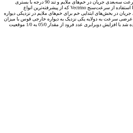
بستر مختلف بوده‌اند، بنابراین، مطالعه الگوی جریان سه‌بعدی در این‌گونه از مجاری اهمیت بالایی دارد. هدف این مقاله بررسی مؤلفه‌های سرعت سه‌بعدی جریان در خم‌های ملایم و تند 90 درجه با بستری
شیب‌دار بوده است. آزمایش‌ها در کانالی با نسبت شعاع انحنای مرکزی به عرض دو، چهار و شش انجام شده که اندازه‌گیری سرعت جریان با استفاده از سرعت‌سنج Vectrino که از پیشرفته‌ترین انواع
ن در بخش‌های ابتدایی خم برای خم‌های ملایم در نزدیکی دیواره
خ عرضی سرعت به دولایه یکی نزدیک به دیواره خارجی قوس با میزان
حداکثر سرعت و در لایه نزدیک به دیواره داخلی نیمرخ حداقل سرعت در فاصله 25 درصدی عرض کانال قابل تفکیک می‌باشد همچنین مشاهده شد با افزایش دوبرابری عدد فرود از مقدار 05/0 به 1/0 موقعیت