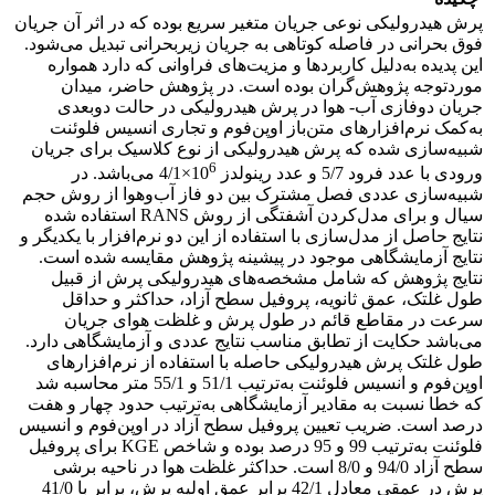
پرش هیدرولیکی نوعی جریان متغیر سریع بوده که در اثر آن جریان
فوق بحرانی در فاصله کوتاهی به جریان زیربحرانی تبدیل می‌شود.
این پدیده به‌دلیل کاربردها و مزیت‌های فراوانی که دارد همواره
موردتوجه پژوهش‌گران بوده است. در پژوهش حاضر، میدان
جریان دوفازی آب- هوا در پرش هیدرولیکی در حالت دوبعدی
به‌کمک نرم‌افزارهای متن‌باز اوپن‌فوم و تجاری انسیس فلوئنت
شبیه‌سازی شده که پرش هیدرولیکی از نوع کلاسیک برای جریان
6
ورودی با عدد فرود 5/7 و عدد رینولدز 10
×4/1 می‌باشد. در
شبیه‌سازی عددی فصل مشترک بین دو فاز آب‌وهوا از روش حجم
سیال و برای مدل‌کردن آشفتگی از روش
RANS
استفاده شده
نتایج حاصل از مدل‌سازی با استفاده از این دو نرم‌افزار با یکدیگر و
نتایج آزمایشگاهی موجود در پیشینه پژوهش مقایسه شده است.
نتایج پژوهش که شامل مشخصه‌های هیدرولیکی پرش از قبیل
طول غلتک، عمق ثانویه، پروفیل سطح آزاد، حداکثر و حداقل
سرعت در مقاطع قائم در طول پرش و غلظت هوای جریان
می‌باشد حکایت از تطابق مناسب نتایج عددی و آزمایشگاهی دارد.
طول غلتک پرش هیدرولیکی حاصله با استفاده از نرم‌افزارهای
اوپن‌فوم و انسیس فلوئنت به‌ترتیب 51/1 و 55/1 متر محاسبه شد
که خطا نسبت به مقادیر آزمایشگاهی به‌ترتیب حدود چهار و هفت
درصد است. ضریب تعیین پروفیل سطح آزاد در اوپن‌فوم و انسیس
فلوئنت به‌ترتیب 99 و 95 درصد بوده و شاخص KGE برای پروفیل
سطح آزاد 94/0 و 8/0 است. حداکثر غلظت هوا در ناحیه برشی
پرش در عمقی معادل 42/1 برابر عمق اولیه پرش، برابر با 41/0