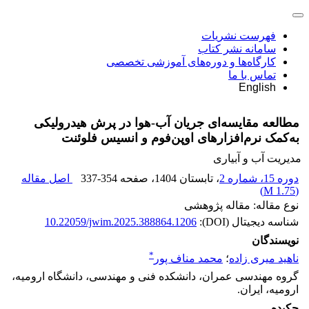
فهرست نشریات
سامانه نشر کتاب
کارگاه‌ها و دوره‌های آموزشی تخصصی
تماس با ما
English
مطالعه مقایسه‌ای جریان آب-هوا در پرش هیدرولیکی
به‌کمک نرم‌افزارهای اوپن‌فوم و انسیس فلوئنت
مدیریت آب و آبیاری
دوره 15، شماره 2
، تابستان 1404
، صفحه
337-354
اصل مقاله
)
1.75 M
(
نوع مقاله: مقاله پژوهشی
شناسه دیجیتال (DOI):
10.22059/jwim.2025.388864.1206
نویسندگان
*
ناهید میری زاده
؛
محمد مناف پور
گروه مهندسی عمران، دانشکده فنی و مهندسی، دانشگاه ارومیه،
ارومیه، ایران.
چکیده