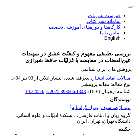
فهرست نشریات
سامانه نشر کتاب
کارگاه‌ها و دوره‌های آموزشی تخصصی
تماس با ما
English
بررسی تطبیقی مفهوم و کیفیّت عشق در تمهیدات
عین‌القضات در مقایسه با غزلیّات حافظ شیرازی
پژوهش های ایران شناسی
مقالات آماده انتشار
، پذیرفته شده، انتشار آنلاین از 03 تیر 1404
نوع مقاله: مقاله پژوهشی
شناسه دیجیتال (DOI):
10.22059/jis.2025.393666.1343
نویسندگان
*
عبدالرّضا سیف
؛
بهزاد گرانمایه
گروه زبان و ادبیّات فارسی، دانشکدۀ ادبیّات و علوم انسانی،
دانشگاه تهران، تهران، ایران
چکیده