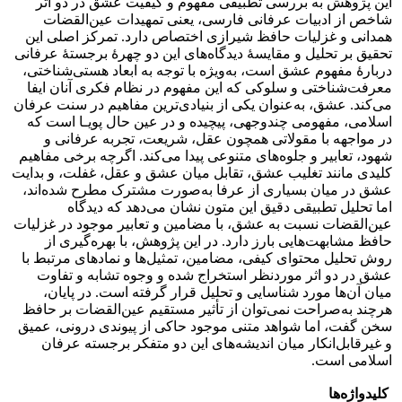
این پژوهش به بررسی تطبیقی مفهوم و کیفیت عشق در دو اثر
شاخص از ادبیات عرفانی فارسی، یعنی تمهیدات عین‌القضات
همدانی و غزلیات حافظ شیرازی اختصاص دارد. تمرکز اصلی این
تحقیق بر تحلیل و مقایسۀ دیدگاه‌های این دو چهرۀ برجستۀ عرفانی
دربارۀ مفهوم عشق است، به‌ویژه با توجه به ابعاد هستی‌شناختی،
معرفت‌شناختی و سلوکی که این مفهوم در نظام فکری آنان ایفا
می‌کند. عشق، به‌عنوان یکی از بنیادی‌ترین مفاهیم در سنت عرفان
اسلامی، مفهومی چندوجهی، پیچیده و در عین حال پویـا است که
در مواجهه با مقولاتی همچون عقل، شریعت، تجربه عرفانی و
شهود، تعابیر و جلوه‌های متنوعی پیدا می‌کند. اگرچه برخی مفاهیم
کلیدی مانند تغلیب عشق، تقابل میان عشق و عقل، غفلت، و بدایت
عشق در میان بسیاری از عرفا به‌صورت مشترک مطرح شده‌اند،
اما تحلیل تطبیقی دقیق این متون نشان می‌دهد که دیدگاه
عین‌القضات نسبت به عشق، با مضامین و تعابیر موجود در غزلیات
حافظ مشابهت‌هایی بارز دارد. در این پژوهش، با بهره‌گیری از
روش تحلیل محتوای کیفی، مضامین، تمثیل‌ها و نمادهای مرتبط با
عشق در دو اثر موردنظر استخراج شده و وجوه تشابه و تفاوت
میان آن‌ها مورد شناسایی و تحلیل قرار گرفته است. در پایان،
هرچند به‌صراحت نمی‌توان از تأثیر مستقیم عین‌القضات بر حافظ
سخن گفت، اما شواهد متنی موجود حاکی از پیوندی درونی، عمیق
و غیرقابل‌انکار میان اندیشه‌های این دو متفکر برجسته عرفان
اسلامی است.
کلیدواژه‌ها