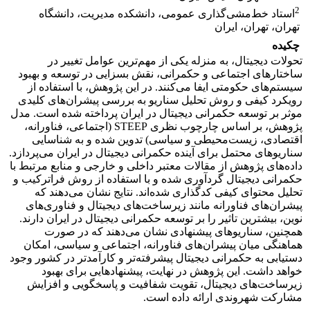
2
استاد خط‌مشی‌گذاری عمومی، دانشکده مدیریت، دانشگاه
تهران، تهران، ایران
چکیده
تحولات دیجیتال، به منزله یکی از مهم‌ترین عوامل تغییر در
ساختارهای اجتماعی و حکمرانی، نقش بسزایی در توسعه و بهبود
سیستم‌های حکومتی ایفا می‌کنند. در این پژوهش، با استفاده از
رویکرد کیفی و روش تحلیل سناریو به بررسی پیشران‌های کلیدی
موثر بر توسعه حکمرانی دیجیتال در ایران پرداخته شده است. مدل
پژوهش، بر اساس چارچوب نظری STEEP (اجتماعی، فناورانه،
اقتصادی، زیست‌محیطی و سیاسی) تدوین شده و به شناسایی
سناریوهای محتمل برای آینده حکمرانی دیجیتال در ایران می‌پردازد.
داده‌های پژوهش از مقالات معتبر داخلی و خارجی و منابع مرتبط با
حکمرانی دیجیتال گردآوری شده و با استفاده از روش فراترکیب و
تحلیل محتوای کیفی کدگذاری شده‌اند. نتایج نشان می‌دهند که
پیشران‌های فناورانه مانند زیرساخت‌های دیجیتال و فناوری‌های
نوین، بیشترین تاثیر را بر توسعه حکمرانی دیجیتال در ایران دارند.
همچنین، سناریوهای پیشنهادی نشان می‌دهند که در صورت
هماهنگی میان پیشران‌های فناورانه، اجتماعی و سیاسی، امکان
دستیابی به حکمرانی دیجیتال پیشرفته‌تر و کارآمدتر در کشور وجود
خواهد داشت. این پژوهش در نهایت، پیشنهادهایی برای بهبود
زیرساخت‌های دیجیتال، تقویت شفافیت و پاسخگویی و افزایش
مشارکت شهروندی ارائه داده است.