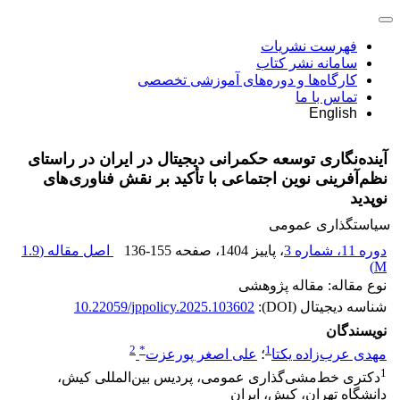
فهرست نشریات
سامانه نشر کتاب
کارگاه‌ها و دوره‌های آموزشی تخصصی
تماس با ما
English
آینده‌نگاری توسعه حکمرانی دیجیتال در ایران در راستای
نظم‌آفرینی نوین اجتماعی با تأکید بر نقش فناوری‌های
نوپدید
سیاستگذاری عمومی
دوره 11، شماره 3
، پاییز 1404
، صفحه
136-155
اصل مقاله (
1.9
)
M
نوع مقاله: مقاله پژوهشی
شناسه دیجیتال (DOI):
10.22059/jppolicy.2025.103602
نویسندگان
2
*
1
مهدی عرب‌زاده یکتا
؛
علی اصغر پورعزت
1
دکتری خط‌مشی‌گذاری عمومی، پردیس بین‌المللی کیش،
دانشگاه تهران، کیش، ایران