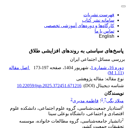
فهرست نشریات
سامانه نشر کتاب
کارگاه‌ها و دوره‌های آموزشی تخصصی
تماس با ما
English
پاسخ‌های سیاستی به روندهای افزایشی طلاق
بررسی مسائل اجتماعی ایران
دوره 16، شماره 1
، شهریور 1404
، صفحه
173-197
اصل مقاله
)
1.11 M
(
نوع مقاله: مقاله پژوهشی
شناسه دیجیتال (DOI):
10.22059/ijsp.2025.372451.671216
نویسندگان
2
1
*
میلاد بگی
؛
فاطمه مدیری
1
استادیار جمعیت‌شناسی، گروه علوم اجتماعی، دانشکده علوم
اقتصادی و اجتماعی، دانشگاه بوعلی سینا
2
دانشیار جامعه‌شناسی، گروه مطالعات خانواده، موسسه
تحقیقات جمعیت کشور