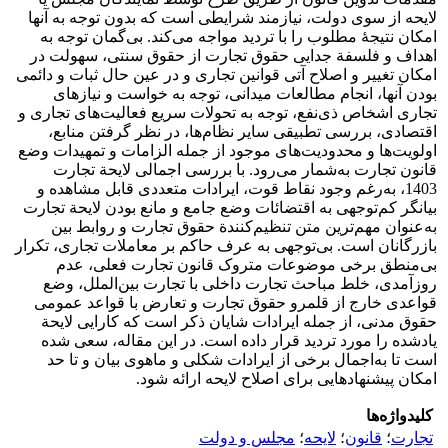
لایحه از سوی دولت، نیازمند شرایطی است که بدون توجه به آنها
امکان نتیجۀ مطلوب را با تردید مواجه می‌کند. بی‌گمان توجه به
اهداف و فلسفة جدایی حقوق تجارت از حقوق سنتی، سهولت در
امکان تغییر و اصلاح آتی قوانین تجاری و در عین حال ثبات و دائمی
بودن آنها، انجام مطالعات میدانی، توجه به خواست و نیازهای
تجاری اشخاص ذی‌نفع، توجه به تحولات سریع فعالیت‌های تجاری و
اقتصادی، بررسی تطبیقی سایر نظام‌ها، در نظر گرفتن منابع،
اولویت‌ها و محدودیت‌های موجود از جمله الزامات و تمهیدات وضع
قانون تجارت به‌شمار می‌رود. با بررسی اجمالی لایحة تجارت
1403، به‌رغم وجود نقاط قوت، ایرادات متعددی قابل مشاهده و
بیانگر کم‌توجهی به اقتضائات وضع جامع و مانع بودن لایحة تجارت
به‌عنوان مهم‌ترین متن تنظیم‌کنندة حقوق تجارت و روابط بین
بازرگانان است. بی‌توجهی به عرف حاکم بر معاملات تجاری، تکرار
بی‌منطق برخی موضوعات متروک قانون تجارت فعلی، عدم
روزآمدی، خلط مباحث تجارت داخلی با تجارت بین‌الملل، وضع
قواعدی خارج از قلمرو حقوق تجارت و تعارض با قواعد عمومی
حقوق مدنی، از جمله ایرادات شایان ذکر است که کارایی لایحة
یادشده را مورد تردید قرار داده است. در این مقاله، سعی شده
است تا به‌اجمال برخی از ایرادات شکلی و ماهوی بیان و تا حد
امکان پیشنهاد‌هایی برای اصلاح لایحه ارائه شود.
کلیدواژه‌ها
تجارت
؛
قانون
؛
لایحه
؛
مجلس و دولت