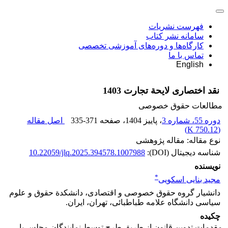
فهرست نشریات
سامانه نشر کتاب
کارگاه‌ها و دوره‌های آموزشی تخصصی
تماس با ما
English
نقد اختصاری لایحة تجارت 1403
مطالعات حقوق خصوصی
دوره 55، شماره 3
، پاییز 1404
، صفحه
335-371
اصل مقاله
)
750.12 K
(
نوع مقاله: مقاله پژوهشی
شناسه دیجیتال (DOI):
10.22059/jlq.2025.394578.1007988
نویسنده
*
مجید بنایی اسکویی
دانشیار گروه حقوق خصوصی و اقتصادی، دانشکدة حقوق و علوم
سیاسی دانشگاه علامه طباطبائی، تهران، ایران.
چکیده
مقدمات تدوین قانون از طریق طرح توسط نمایندگان مجلس یا