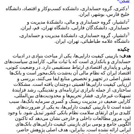
شکن
1
دکتری، گروه حسابداری، دانشکده کسب‌وکار و اقتصاد، دانشگاه
خلیج فارس، بوشهر، ایران.
2
دانشیار، گروه حسابداری و مالی، دانشکدۀ مدیریت و
حسابداری، دانشکدگان فارابی، دانشگاه تهران، قم، ایران.
3
دانشیار، گروه حسابداری، دانشکدۀ مدیریت و حسابداری،
دانشگاه علامه طباطبائی، تهران، ایران.
چکیده
هدف:
بازبینی کیفیت دارایی‌ها، یکی از مباحث بنیادی در ادبیات
حسابداری و بانکداری است که با ثبات مالی، کارآمدی سیاست‌های
پولی و پایداری اقتصادی ارتباط مستقیمی دارد. در وضعیت کنونی،
اقتصاد ایران که نظام مالی آن به‌شدت بانک‌محور است و بانک‌ها
نقش اصلی در تجهیز و تخصیص منابع ایفا می‌کنند، بررسی و
ارزیابی کیفیت دارایی‌ها اهمیتی دوچندان یافته است. مشکلات
ساختاری، از جمله ناترازی ترازنامه‌ای و نقدینگی، رشد فزایندۀ
تسهیلات غیرجاری، فشار تحریم‌ها و محدودیت‌های بین‌المللی،
کارایی ضعیف در مدیریت ریسک و کسری سرمایه بانک‌ها، سبب
شده است تا بازبینی کیفیت دارایی‌ها، به یکی از ضرورت‌های
کلیدی برای ارتقای سلامت نظام بانکی کشور تبدیل شود. با وجود
این، مرور مطالعات داخلی و خارجی نشان می‌دهد که تاکنون
الگویی جامع و بومی برای بازبینی کیفیت دارایی‌های بانک‌های
ایرانی ارائه نشده است. بنابراین، هدف اصلی پژوهش حاضر،