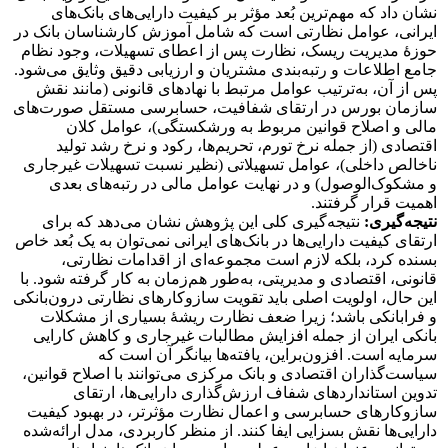
نشان داد که مهم‌ترین بُعد مؤثر بر کیفیت دارایی‌های بانک‌های
ایرانی، عوامل نظارتی است که شامل آموزش کارشناسان بانک در
حوزۀ مدیریت ریسک، نظارت پس از اعطای تسهیلات، وجود نظام
جامع اطلاعات و رتبه‌بندی مشتریان و ارزیابی دقیق وثایق می‌شود.
پس از آن، به‌ترتیب عوامل مرتبط با نهادهای قانونی (مانند نقش
سازمان بورس در ارتقای شفافیت، حسابرسی مستقل صورت‌های
مالی و اصلاح قوانین مربوط به ورشکستگی)، عوامل کلان
اقتصادی (از جمله نرخ تورم، تحریم‌ها، رکود و نرخ رشد تولید
ناخالص داخلی)، عوامل تسهیلاتی (نظیر نسبت تسهیلات غیرجاری
و مشکوک‌الوصول) و در نهایت عوامل مالی در رتبه‌های بعدی
اهمیت قرار گرفتند.
نتیجه‌گیری:
نتیجه‌گیری کلی این پژوهش نشان می‌دهد که برای
ارتقای کیفیت دارایی‌ها در بانک‌های ایرانی نمی‌توان به یک بُعد خاص
بسنده کرد، بلکه لازم است مجموعه‌ای از اقدامات نظارتی،
قانونی، اقتصادی و مدیریتی، به‌طور هم‌زمان به کار گرفته شود. با
این حال، اولویت اصلی باید تقویت سازوکار‌های نظارتی درون‌بانکی
و فرابانکی باشد؛ زیرا ضعف نظارت ریشۀ بسیاری از مشکلات
بانکی ایران از جمله افزایش مطالبات غیرجاری و کاهش کارایی
سرمایه است. افزون‌براین، یافته‌ها بیانگر آن است که
سیاست‌گذاران اقتصادی و بانک مرکزی می‌توانند با اصلاح قوانین،
تدوین استانداردهای شفاف ارزش‌گذاری دارایی‌ها، ارتقای
سازوکارهای حسابرسی و اعمال نظارت مؤثرتر، در بهبود کیفیت
دارایی‌ها نقش بسزایی ایفا کنند. از منظر کاربردی، مدل ارائه‌شده