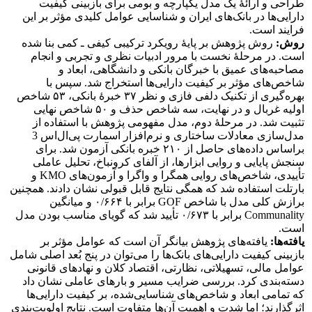
طراحی و ارائۀ یک مدل یکپارچه و بومی برای بازبینی کیفیت
دارایی‌ها در بانک‌های ایران و شناسایی عوامل کلیدی مؤثر بر این
فرایند است.
روش:
روش پژوهش بر پایۀ رویکرد ترکیبی کیفی ـ کمی بنا شده
است. در مرحلۀ نخست با مرور ادبیات نظری و تجربی و انجام
مصاحبه‌های عمیق با خبرگان بانکی و دانشگاهی، ابعاد و
شاخص‌های مؤثر بر کیفیت دارایی‌ها استخراج شد. سپس با
بهره‌گیری از تکنیک دلفی فازی و نظر ۳۷ خبرۀ بانکی، ۵۳ شاخص
اولیه غربال و در نهایت، سه شاخص حذف و ۵۰ شاخص نهایی
تثبیت شد. در مرحلۀ دوم، مدل مفهومی پژوهش با استفاده از
مدل‌سازی معادلات ساختاری و نرم‌افزار اسمارت پی‌‏ال‌‏اس 3
براساس داده‌های حاصل از ۲۱۰ خبره بانکی آزمون شد. برای
سنجش پایایی و روایی ابزارها، از آلفای کرونباخ، تحلیل عاملی
تأییدی، شاخص‌های روایی همگرا و واگرا و آزمون‌های KMO و
بارتلت استفاده شد که همگی نتایج قابل قبولی نشان دادند. همچنین
برازش کلی مدل با شاخص GOF برابر با ۰/۶۶۴ و میانگین
Communality برابر با ۰/۶۷۳ تأیید شد که گویای مناسب بودن مدل
است.
یافته‌ها:
یافته‌های پژوهش بیانگر آن است که عوامل مؤثر بر
بازبینی کیفیت دارایی‌های بانک‌ها را می‌توان در پنج بُعد اصلی شامل
عوامل مالی، تسهیلاتی، نظارتی، اقتصاد کلان و نهادهای قانونی
دسته‌بندی کرد. بررسی ضرایب مسیر و بارهای عاملی نشان داد
که تمامی ابعاد و شاخص‌های شناسایی‌شده، بر کیفیت دارایی‌ها
اثرگذارند؛ اما شدت و اهمیت آن‌ها متفاوت است. نتایج اولویت‌بندی