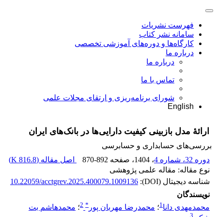
فهرست نشریات
سامانه نشر کتاب
کارگاه‌ها و دوره‌های آموزشی تخصصی
درباره ما
درباره ما
تماس با ما
شورای برنامه‌ریزی و ارتقای مجلات علمی
English
ارائۀ مدل بازبینی کیفیت دارایی‌‌ها در بانک‌‌های ایران
بررسی‏‌های حسابداری و حسابرسی
دوره 32، شماره 4
، 1404
، صفحه
870-892
اصل مقاله (
816.8 K
)
نوع مقاله: مقاله علمی پژوهشی
شناسه دیجیتال (DOI):
10.22059/acctgrev.2025.400079.1009136
نویسندگان
2
*
1
محمدمهدی دانا
؛
محمدرضا مهربان پور
؛
محمدهاشم بت
3