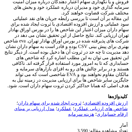
فروش و یا نگهداری سهام اعتبار دهندگان درباره میزان امنیت
سرمایه گذاری خود و مدیران درباره عملکرد خود و بخش های
مختلف شرکت قضاوت خواهند کرد.
این مقاله بر آن است تا بررسی رابطه جریان های نقد عملیاتی
سود عملیاتی و ارزش افزوده اقتصادی با ثروت ایجاد شده برای
سهام داران میزان اعتبار این شاخص ها را در بورس اوراق بهادار
تهران ارزیابی کند. نتایج حاصل از این تحقیق نشان می دهد در
شرکت های پذیرفته شده در بورس اوراق بهادار تهران. eva شاخص
بهتری برای پیش بینی CSV بوده و قادر است به سهام داران نشان
دهد مدیریت تا چه حد در ثروت آن ها دخیل بوده است. از دیگر نتایج
این تحقیق می توان به این مطلب اشاره کرد که شاخص های
حسابداری که تا به امروز مورد استفاده قرار گرفته اند. ناکافی
هستند و در برابر چالش های رو به افزای بازارهای سرمایه و
مالکان مقاوم نخواهند بود و EVA شاخصی است که می تواند
جایگزین سایر شاخص ها برای ارزیابی مدیریت در زمینه نیل به
هدف اصلی که همانا حداکثر کردن ثروت سهام داران است. شود.
کلیدواژه‌ها
ارزش افزوده اقتصادی
؛
ثروت ایجاد شده برای سهام داران
؛
شاخص های ارزیابی عملکرد
؛
عملکرد
؛
مدل ارزیابی بر مبنای
ارقام حسابداری
؛
هزینه سرمایه
آمار
تعداد مشاهده مقاله: 3,590