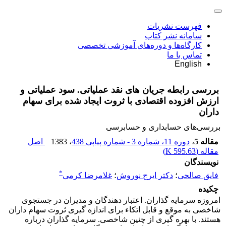
فهرست نشریات
سامانه نشر کتاب
کارگاه‌ها و دوره‌های آموزشی تخصصی
تماس با ما
English
بررسی رابطه جریان های نقد عملیاتی. سود عملیاتی و
ارزش افزوده اقتصادی با ثروت ایجاد شده برای سهام
داران
بررسی‏‌های حسابداری و حسابرسی
مقاله 5
،
دوره 11، شماره 3 - شماره پیاپی 438
، 1383
اصل
مقاله (
595.63 K
)
نویسندگان
*
فایق صالحی
؛
دکتر ایرج نوروش
؛
غلامرضا کرمی
چکیده
امروزه سرمایه گذاران. اعتبار دهندگان و مدیران در جستجوی
شاخصی به موقع و قابل اتکاء برای اندازه گیری ثروت سهام داران
هستند. با بهره گیری از چنین شاخصی. سرمایه گذاران درباره