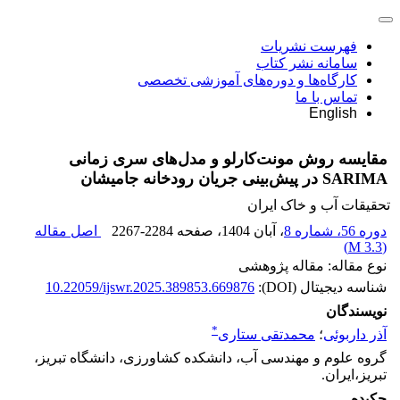
فهرست نشریات
سامانه نشر کتاب
کارگاه‌ها و دوره‌های آموزشی تخصصی
تماس با ما
English
مقایسه روش مونت‌کارلو و مدل‌های سری زمانی
SARIMA در پیش‌بینی جریان رودخانه جامیشان
تحقیقات آب و خاک ایران
دوره 56، شماره 8
، آبان 1404
، صفحه
2267-2284
اصل مقاله
)
3.3 M
(
نوع مقاله: مقاله پژوهشی
شناسه دیجیتال (DOI):
10.22059/ijswr.2025.389853.669876
نویسندگان
*
آذر داربوئی
؛
محمدتقی ستاری
گروه علوم و مهندسی آب، دانشکده کشاورزی، دانشگاه تبریز،
تبریز،ایران.
چکیده