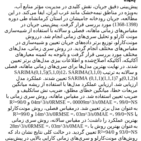
پیش‌بینی دقیق جریان، نقش کلیدی در مدیریت مؤثر منابع آب،
به‌ویژه در مناطق نیمه‌خشک مانند غرب ایران، ایفا می‌کند. در این
مطالعه، جریان رودخانه جامیشان در استان کرمانشاه طی دوره
(1398-1368) مورد بررسی قرار گرفت. پیش‌بینی جریان در
مقیاس‌های زمانی ماهانه، فصلی و سالانه با استفاده از شبیه‌سازی
مونت کارلو و تحلیل سری‌های زمانی انجام شد. درروش
مونت‌کارلو، توزیع برتر داده‌های جریان تعیین و شبیه‌سازی در
مقیاس‌های مختلف انجام گردید. در روش سری زمانی، مدل‌های
مختلف مورد بررسی قرار گرفت و باتوجه ‌به کمینه معیارهای
آکائیکه، آکائیکه اصلاح‌شده و اطلاعات بیزی مدل‌های برتر تعیین
شدند. در نهایت بهترین مدل‌ها برای سری‌های زمانی ماهانه، فصلی
و سالانه به ترتیب SARIMA(0,1,5)(5,1,0)12، SARIMA(3,1,0)
(0,1,2)4و 7(1,1,1)(0,1,1) SARIMA تعیین شدند. عملکرد مدل
ارزیابی شد. ارزیابی عملکرد مدل‌ها با استفاده از ریشه میانگین
مربعات خطا، میانگین خطای مطلق، ضریب نش ساتکلیف و
ضریب تعیین استفاده شد. در مقیاس ماهانه، روش سری زمانی با
04m^3/s/0RMSE =، 00009m^3/s/0MAE =، 99/0=NS و 90/0=R²
به‌عنوان مدل برتر تعیین شد. درمقیاس فصلی، روش مونت‌کارلو
با 14m^3/s/0RMSE =، 03m^3/s/0MAE =، 99/0=NS و 99/0=R²
بهترین عملکرد را داشت؛ در مقیاس سالانه، روش سری زمانی
به‌عنوان بهترین روش با 28m^3/s/0RMSE =، 03m^3/s/0MAE =،
93/0=NS و 94/0=R² تعیین گردید. در حالت کلی نتایج نشان داد که
روش‌های مونت‌کارلو و سری‌های زمانی کارایی بالایی در پیش‌بینی