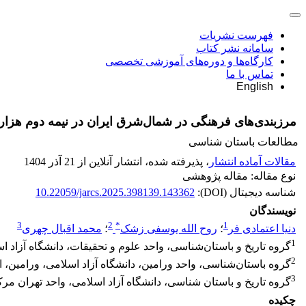
فهرست نشریات
سامانه نشر کتاب
کارگاه‌ها و دوره‌های آموزشی تخصصی
تماس با ما
English
مرزبندی‌های فرهنگی در شمال‌شرق ایران در نیمه دوم هزاره چ
مطالعات باستان شناسی
مقالات آماده انتشار
، پذیرفته شده، انتشار آنلاین از 21 آذر 1404
نوع مقاله: مقاله پژوهشی
شناسه دیجیتال (DOI):
10.22059/jarcs.2025.398139.143362
نویسندگان
3
2
*
1
دنیا اعتمادی فر
؛
روح الله یوسفی زشک
؛
محمد اقبال چهری
1
گروه تاریخ و باستان‌شناسی، واحد علوم و تحقیقات، دانشگاه آزاد اس
2
گروه باستان‌شناسی، واحد ورامین، دانشگاه آزاد اسلامی، ورامین، ا
3
گروه تاریخ و باستان شناسی، دانشگاه آزاد اسلامی، واحد تهران مرک
چکیده