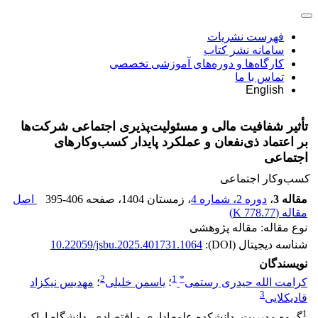
فهرست نشریات
سامانه نشر کتاب
کارگاه‌ها و دوره‌های آموزشی تخصصی
تماس با ما
English
تأثیر شفافیت مالی و مسئولیت‌پذیری اجتماعی شرکت‌ها
بر اعتماد ذی‌نفعان و عملکرد پایدار کسب‌وکارهای
اجتماعی
کسب‌وکار اجتماعی
مقاله 3
،
دوره 2، شماره 4
، زمستان 1404
، صفحه
395-406
اصل
مقاله (
778.77 K
)
نوع مقاله: مقاله پژوهشی
شناسه دیجیتال (DOI):
10.22059/jsbu.2025.401731.1064
نویسندگان
2
1
*
کرامت الله حیدری رستمی
؛
یاسمن خلیلی
؛
مهدیس نیکزاد
3
قادیکلایی
1
گروه مدیریت، دانشکده علوم‌اداری و اقتصادی، دانشگاه اراک،