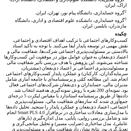
اراک، ایران.
2
گروه حسابداری، دانشگاه پیام نور، تهران، ایران.
3
گروه حسابداری، دانشکده علوم اقتصادی و اداری، دانشگاه
مازندران، بابلسر، ایران.
چکیده
کسب‌وکارهای اجتماعی با ترکیب اهداف اقتصادی و اجتماعی،
نقش مهمی در توسعه پایدار ایفا می‌کنند. با توجه به تأکید اسناد
بالادستی بر مسئولیت‌پذیری اجتماعی شرکت‌ها، شفافیت مالی و
اعتماد ذی‌نفعان به‌عنوان عوامل مؤثر در موفقیت این کسب‌وکارها
شناخته می‌شوند. این پژوهش با هدف بررسی تأثیر شفافیت مالی
و مسئولیت‌پذیری اجتماعی بر اعتماد ذی‌نفعان (مشتریان،
سرمایه‌گذاران، کارکنان) و عملکرد پایدار کسب‌وکارهای اجتماعی
انجام شد. این مطالعه کمّی و پرسشنامه‌ای با جامعه آماری شامل
مدیران مالی، حسابداران و ذی‌نفعان شرکت‌های اجتماعی فعال
بود. نمونه‌ای 200 نفره با روش نمونه‌گیری هدفمند انتخاب شد.
داده‌ها از طریق پرسشنامه استاندارد با مقیاس لیکرت 5 درجه‌ای
جمع‌آوری شدند که سازه‌های شفافیت مالی، مسئولیت‌پذیری
اجتماعی، اعتماد ذی‌نفعان و عملکرد پایدار را سنجید. تحلیل داده‌ها
با مدل‌سازی معادلات ساختاری در نرم‌افزار Smart PLS 4.0 انجام
شد و شامل بررسی روایی، پایایی، مدل اندازه‌گیری (بارهای
عاملی)، مدل ساختاری (ضرایب مسیر) و تحلیل میانجی‌گری و
تعدیل‌گری بود. نتایج نشان داد شفافیت مالی و مسئولیت‌پذیری