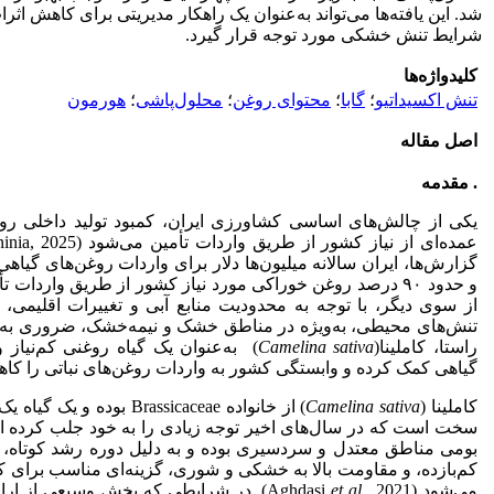
شد. این یافته‌ها می‌تواند به‌عنوان یک راهکار مدیریتی برای کاهش ا
شرایط تنش خشکی مورد توجه قرار گیرد.
کلیدواژه‌ها
تنش اکسیداتیو
؛
گابا
؛
محتوای روغن
؛
محلول‌پاشی
؛
هورمون
اصل مقاله
. مقدمه
یکی از چالش‌های اساسی کشاورزی ایران، کمبود تولید داخلی روغن
گزارش‌ها، ایران سالانه میلیون‌ها دلار برای واردات روغن‌های گیاهی
و حدود ۹۰ درصد روغن خوراکی مورد نیاز کشور از طریق واردات تأمین می‌شود (Omidinasab
از سوی دیگر، با توجه به محدودیت منابع آبی و تغییرات اقلیمی
تنش‌های محیطی، به‌ویژه در مناطق خشک و نیمه‌خشک، ضروری به نظ
راستا، کاملینا(
sativa
Camelina
) به‌عنوان یک گیاه روغنی کم‌نیاز و 
گیاهی کمک کرده و وابستگی کشور به واردات روغن‌های نباتی را کاهش دهد
کاملینا (
sativa
Camelina
) از خانواده Brassicaceae 
سخت است که در سال‌های اخیر توجه زیادی را به خود جلب کرده است (koori
بومی مناطق معتدل و سردسیری بوده و به دلیل دوره رشد کوتاه، نیا
کم‌بازده، و مقاومت بالا به خشکی و شوری، گزینه‌ای مناسب برای
می‌شود (Aghdasi
et al.
, 2021). در شرایطی که بخش وسیعی از 