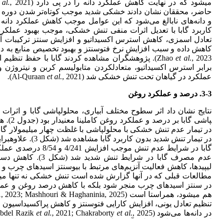
می­شود که در نهایت کاهش عملکرد دانه را در پی دارد (Ahmad
 al.
حاضر، محققان نشان دادند خشکی شدید موجب کوتاه‌تر شدن دوره 
و دانه‌های نابالغ می‌شود که این عوامل موجب کاهش عملکرد دانه می­ش
کاربرد گابا
با تعدیل اثرات منفی تنش خشکی، موجب بهبود عملکرد دان
تعادل اسمزی، کاهش استرس اکسیداتیو و افزایش سنتز ترکیبات آنت
کاهش داده و سبب افزایش نرخ فتوسنتز و بهبود تخصیص منابع به دانه‌ها می‌شو
et al.
Zhao
, 2023). پژوهشگران مشاهده کردند گابا با حفظ تن
برابر استرس اکسیداتیو، متعادل­کردن متابولیسم کربن و نیتروژن
عملکرد در گیاهان تحت تنش خشکی شد (Al-Quraan
, 2021).
et al.
3-3. درصد و عملکرد روغن
پاشی گاب
در تیمار عدم تنش خشکی با محلول­پاشی با غلظت چهار میلی­مولار گابا
در تیمار تنش شدید بدون
گابا در شرایط عدم تنش مو
عدم مصرف گابا در شرای
لیپیدها، کاهش فعالیت آنزیم‌های مرتبط با بیوسنتز اسیدهای چرب و 
مطالعات قبلی که در آن­ها گزارش شده است تنش خشکی نه تنها می­تو
در سنتز اسیدهای چرب منجر شود بلکه با کاهش درصد روغن و عم
هم می­شود، هم­راستا است (Abdou
.
تنظیم تعادل یونی، افزایش کارایی فتوسنتز و کاهش پراکسیداسیون ل
در دانه‌ها می‌شود (Abdel Razik
et al.
, 2021; Chakraborty
et al.