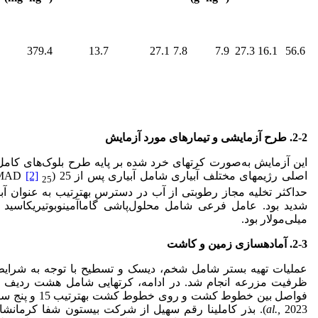
379.4
13.7
27.1
7.8
7.9
27.3
16.1
56.6
2-2. طرح آزمایشی و تیمارهای مورد آزمایش
این آزمایش به‌صورت کرت­های خرد شده بر پایه طرح بلوک‌های کامل 
اصلی رژیم­های مختلف آبیاری شامل آبیاری پس از 25 (MAD
[2]
25
حداکثر تخلیه مجاز رطوبتی از آب در دسترس به­ترتیب به عنوان آب
میلی‌مولار بود.
2-3. آماده
سازی زمین و کاشت
عملیات تهیه بستر شامل شخم، دیسک و تسطیح با توجه به شرای
ظرفیت مزرعه انجام شد. در ادامه، کرت­هایی شامل هشت ردیف 
فواصل بین خطوط کشت و روی خطوط کشت به­ترتیب 15 و پنج سانتی­متر در نظر گرفته شد (Aminbaigi
al.,
2023). بذر کاملینا رقم سهیل از شرکت بیستون شفا کرمانشاه ت