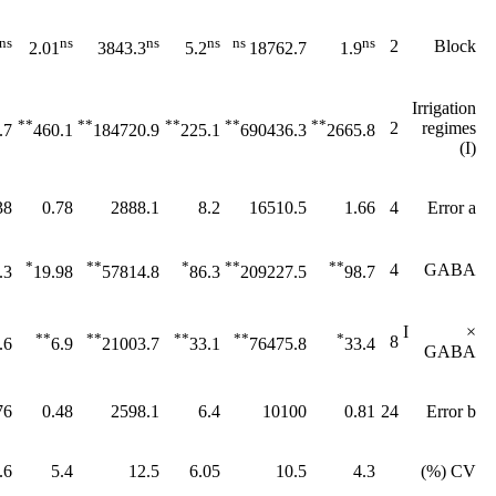
ns
ns
ns
ns
ns
ns
2
Block
2.01
3843.3
5.2
18762.7
1.9
Irrigation
**
**
**
**
**
2
regimes
.7
460.1
184720.9
225.1
690436.3
2665.8
(I)
38
0.78
2888.1
8.2
16510.5
1.66
4
Error a
*
**
*
**
**
4
GABA
.3
19.98
57814.8
86.3
209227.5
98.7
I ×
**
**
**
**
*
8
.6
6.9
21003.7
33.1
76475.8
33.4
GABA
76
0.48
2598.1
6.4
10100
0.81
24
Error b
.6
5.4
12.5
6.05
10.5
4.3
CV (%)