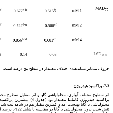
MAD
75
f
e-h
fg
1 mM
0.677
0.515
f
d-g
ef
2 mM
0.722
0.566
d
bcd
cd
4 mM
0.856
0.681
LSD
8
0.14
0.08
0.05
حروف متمایز نشان­دهنده اختلاف معنی­دار در سطح پنج درصد است.
7-3. پراکسید هیدروژن
اثر سطوح مختلف آبیاری، محلول­پاشی گابا و اثر متقابل سطوح مختل
پراکسید هیدروژن کاملینا معنی­دا
تنش شدید بدون محل