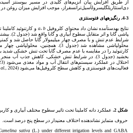
از طریق افزایش بیان آنزیم‌های کلیدی در مسیر بیوسنتز اسی
دی‌استئاریل­گلیسرول­آسیل‌ترانسفراز، موجب افزایش میزان روغن در دانه‌ه
4-3. رنگیزه­های فتوسنتزی
نتایج به­دست­آمده نشان داد محتوای کلروفیل
b
،
a
و کارتنوئید کاملینا 
پاشی گابا و اثر متقابل سطوح آبیاری و گابا واقع شد (جدول 2). بیشترین محتوای کلروفیل a،
شرایط عدم تنش و با مصرف چهار میلی­مولار گابا حاصل شد و کمترین
محلول­پاشی مشاهده شد (جدول 3). همچنین، محلول­پاشی چهار میلی­مولار گابا محتوای کلروفیل
بخشید (جدول 3). در شرایط تنش خشکی، کاهش جذب آب 
اختلال در عملکرد سیستم‌های انتقال آب و مواد مغذی می‌شود (Yuan
فعالیت‌های فتوسنتزی و کاهش سطح کلروفیل‌ها می‌شود (Al-Quraan
, 2024).
 al.
شکل 2.
عملکرد دانه کاملینا تحت تاثیر سطوح مختلف آبیاری و کاربرد 
حروف متمایز نشان­دهنده اختلاف معنی­دار در سطح پنج درصد است.
Camelina sativa
(L.) under different irrigation levels and GABA