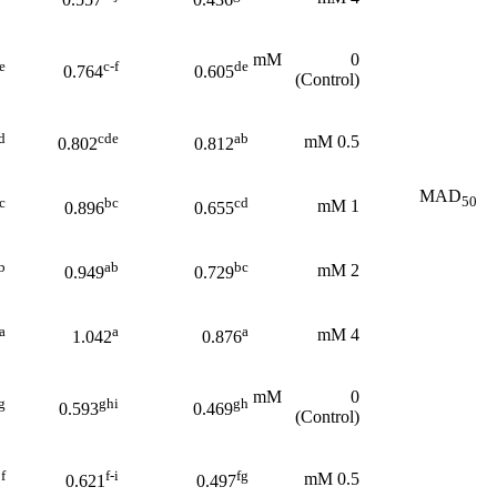
0 mM
e
c-f
de
0.764
0.605
(Control)
d
cde
ab
0.5 mM
0.802
0.812
MAD
50
c
bc
cd
1 mM
0.896
0.655
b
ab
bc
2 mM
0.949
0.729
a
a
a
4 mM
1.042
0.876
0 mM
g
ghi
gh
0.593
0.469
(Control)
f
f-i
fg
0.5 mM
1
0.621
0.497