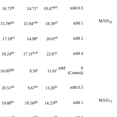
fg
e
def
0.5 mM
16.73
14.71
19.47
MAD
50
ghi
cde
ef
1 mM
15.78
15.94
18.39
ef
e
d
2 mM
17.18
14.98
20.87
de
bcd
c
4 mM
18.24
17.31
22.87
0 mM
fgh
i
i
16.09
8.50
11.61
(Control)
ab
hi
hi
0.5 mM
20.51
9.67
13.26
MAD
75
bc
gh
gh
1 mM
19.88
10.56
14.23
cd
gh
gh