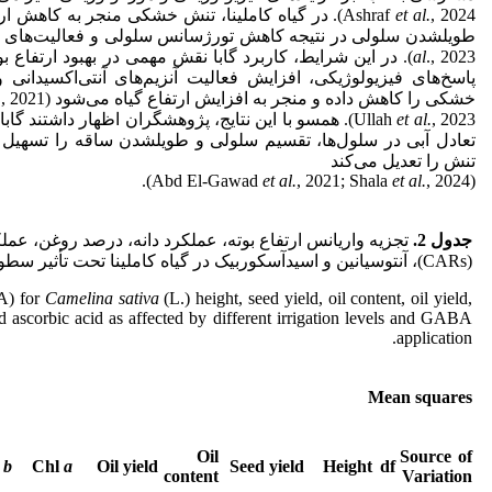
et al.
Ashraf
, 2024). در گیاه کاملینا، تنش خشکی منجر به کاهش
طویل­شدن سلولی در نتیجه کاهش تورژسانس سلولی و فعالیت‌های متابول
al
., 2023). در این شرایط، کاربرد گابا نقش مهمی در بهبود ارتفاع ب
پاسخ‌های فیزیولوژیکی، افزایش فعالیت آنزیم‌های آنتی‌اکسیدانی 
خشکی را کاهش داده و منجر به افزایش ارتفاع گیاه می‌شود (Abdel Razik
, 2021;
.
et al.
Ullah
, 2023). همسو با این نتایج، پژوهشگران اظهار داشتن
تعادل آبی در سلول‌ها، تقسیم سلولی و طویل­شدن ساقه را تسهیل 
تنش را تعدیل می‌کند
et al.
, 2021; Shala
et al.
, 2024).
(Abd El-Gawad
جدول 2.
(CARs)، آنتوسیانین و اسیدآسکوربیک در گیاه کاملینا تحت تأثیر سطوح مختلف آبیاری و کاربرد گابا.
A) for
Camelina sativa
(L.) height, seed yield, oil content, oil yield,
 ascorbic acid as affected by different irrigation levels and GABA
application.
Mean squares
Oil
Source of
l
b
Chl
a
Oil yield
Seed yield
Height
df
content
Variation