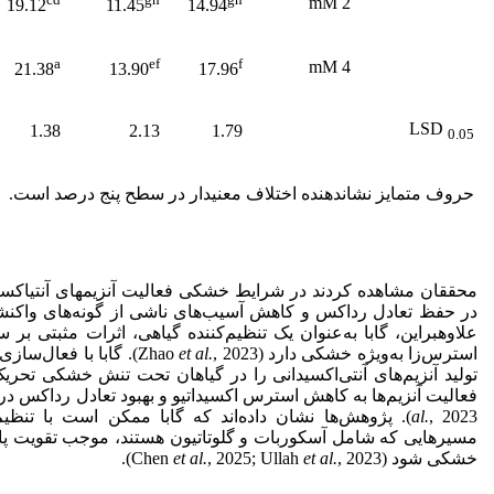
2 mM
19.12
11.45
14.94
a
ef
f
4 mM
21.38
13.90
17.96
LSD
1.38
2.13
1.79
0.05
حروف متمایز نشان­دهنده اختلاف معنی­دار در سطح پنج درصد است.
محققان مشاهده کردند در شرایط خشکی فعالیت آنزیم­های آنتی­اکسید
در حفظ تعادل رداکس و کاهش آسیب‌های ناشی از گونه‌های واکنشی اک
علاوه­بر­این، گابا به‌عنوان یک تنظیم‌کننده گیاهی، اثرات مثبتی بر
استرس‌زا به‌ویژه خشکی دارد (Zhao
et al.
, 2023). گابا با فعال
تولید آنزیم‌های آنتی‌اکسیدانی را در گیاهان تحت تنش خشکی تحریک کند
فعالیت آنزیم‌ها به کاهش استرس اکسیداتیو و بهبود تعادل رداکس در س
al.
, 2023). پژوهش‌ها نشان داده‌اند که گابا ممکن است با تنظی
مسیرهایی که شامل آسکوربات و گلوتاتیون هستند، موجب تقویت پاس
خشکی شود (Chen
, 2023).
et al.
, 2025; Ullah
et al.