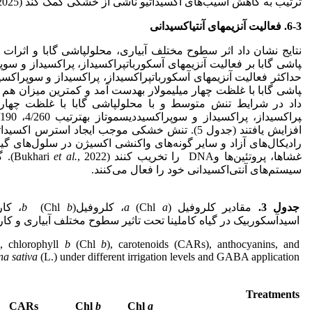
ترتیب به کاهش آسیب‌های اکسیداتیو ناشی از خشکی کمک کند (Rastegar
2025).
6-3. فعالیت آنزیم­های آنتی­اکسیدانی
افزایش یافتند (جدول 5). تنش خشکی موجب ایجاد استرس 
رادیکال‌های آزاد و سایر گونه‌های واکنشی اکسیژن در سلول‌های گ
غشاها، پروتئین‌ها وDNA را تخریب کنند (Bukhari
et al.
, 22
سیستم‌های آنتی‌اکسیدانی خود را فعال می‌کنند.
جدول 3.
مقادیر کلروفیل
)، کلروفیل
a
(Chl
a
b
(Chl
b
اسیدآسکوربیک در گیاه کاملینا تحت تاثیر سطوح مختلف آبیاری و کاربر
), chlorophyll
b
(Chl
b
), carotenoids (CARs), anthocyanins, and
a sativa
(L.) under different irrigation levels and GABA application.
Treatments
CARs
Chl
b
Chl
a