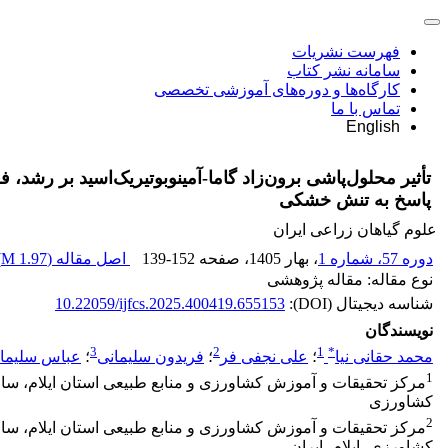
فهرست نشریات
سامانه نشر کتاب
کارگاه‌ها و دوره‌های آموزشی تخصصی
تماس با ما
English
تأثیر محلول‌پاشی برون‌زاد گاما-آمینوبوتیریک‌اسید بر رشد، ف
پاسخ به تنش خشکی
علوم گیاهان زراعی ایران
دوره 57، شماره 1
، بهار 1405
، صفحه
139-152
اصل مقاله (
1.97 M
)
نوع مقاله: مقاله پژوهشی
شناسه دیجیتال (DOI):
10.22059/ijfcs.2025.400419.655153
نویسندگان
3
2
1
*
محمد حقانی نیا
؛
علی نجفی فر
؛
فریدون سلیمانی
؛
عباس سلیمان
1
مرکز تحقیقات و آموزش کشاورزی و منابع طبیعی استان ایلام، سا
کشاورزی
2
مرکز تحقیقات و آموزش کشاورزی و منابع طبیعی استان ایلام، سا
کشاورزی، ایلام، ایران