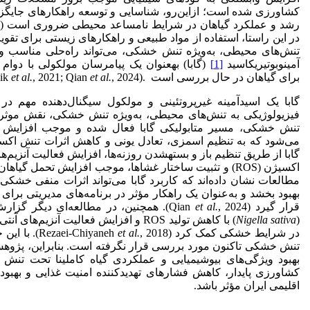
کشاورزی شده است؛ ازاین‌رو، شناسایی و توسعه راهکارهای جایگزی
رشد و عملکرد گیاهان در شرایط نامساعد محیطی ضروری است (Ashraf
در این راستا، استفاده از مواد طبیعی و راهکارهای زیستی برای تق
تنش‌های محیطی، به‌ویژه تنش خشکی، می‌تواند راه‌حلی مناسب و پای
آمینوبوتیریک­اسید
[1]
(گابا) به­عنوان یک پیام­رسان مولکولی با دوام 
برای گیاهان در حال بررسی است .(Abdel Razik
, 2024)
et al.
, 2021; Qian
et al.
گابا یک اسیدآمینه غیرپروتئینی و مولکول سیگنال‌دهنده مهم د
فیزیولوژیکی به تنش‌های محیطی، به‌ویژه تنش خشکی، نقش موثری دارد (n
تنش خشکی، مسیر متابولیکی گابا فعال شده و موجب افزایش ت
می‌شود که به تنظیم اسمزی، تعادل یونی و کاهش اثرات تنش اکسیداتی
گابا از طریق تنظیم باز و بسته­شدن روزنه‌ها، افزایش فعالیت آنزیم‌
اکسیژن (ROS) و تثبیت ساختار غشاها، موجب افزایش تحمل گیاهان به خشکی می‌شود (Zhao
مطالعات نشان داده‌اند که کاربرد گابا می‌تواند اثرات منفی خشکی
بهبود بخشد و به‌عنوان یک راهکار مؤثر در برنامه‌های مدیریتی برای 
قرار گیرد (Qian
et al.
, 2024). همچنین، در مطالعه‌ای دیگر گزا
(
sativa
Nigella
) با کاهش تولید ROS و افزایش فعالیت آنزی
در شرایط خشکی کمک کرد (Rezaei-Chiyaneh
et al.
, 2018). با
تنش خشکی تاکنون مورد بررسی قرار نگرفته است. بنابراین، پژوهش 
بهبود ویژگی‌های بیوشیمیایی و عملکردی گیاه کاملینا تحت تنش خ
کشاورزی پایدار، کاهش فشارهای تهدیدکننده امنیت غذایی و بهبود
اقلیمی ایران مؤثر باشد.