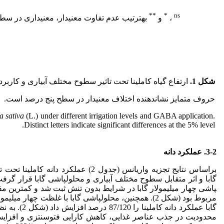
**
*
ns
،
و
به­ترتیب عدم تفاوت معنی­دار، معنی­داری در سط
شکل 1.
ارتفاع گیاه کاملینا تحت تاثیر سطوح مختلف آبیاری و کاربرد گ
حروف متمایز نشان­دهنده اختلاف معنی­دار در سطح پنج درصد است.
 sativa
(L.) under different irrigation levels and GABA application.
Distinct letters indicate significant differences at the 5% level.
3-2. عملکرد دانه
براساس نتایج تجزیه واریانس (جدول 2) عملک
پاشی چهار میلی­مولار گابا در شرایط بدون تنش ثبت شد و کمترین م
مربوط بود (شکل 2). همچنین، محلول­پاشی گابا با غلظت چهار 
گابا عملکرد دان