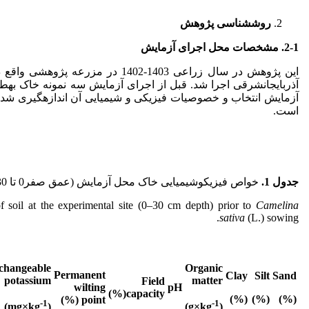
روش­شناسی پژوهش
2-1. مشخصات محل اجرای آزمایش
این پژوهش در سال زراعی 1403-1402 در 
آذربایجان­شرقی اجرا شد. قبل از اجرای آزمایش سه نمونه خاک به­
است.
جدول 1.
خواص فیزیکوشیمیایی خاک محل آزمایش (عمق صفر0 تا 30 سانتی‌متر) قبل از کاشت کاملینا.
f soil at the experimental site (0–30 cm depth) prior to
Camelina
sativa
(L.) sowing.
changeable
Organic
Permanent
Clay
Silt
Sand
potassium
matter
Field
wilting
pH
capacity(%)
(%)
(%)
(%)
point (%)
-1
-1
)
×
kg
(mg
)
×
kg
(g