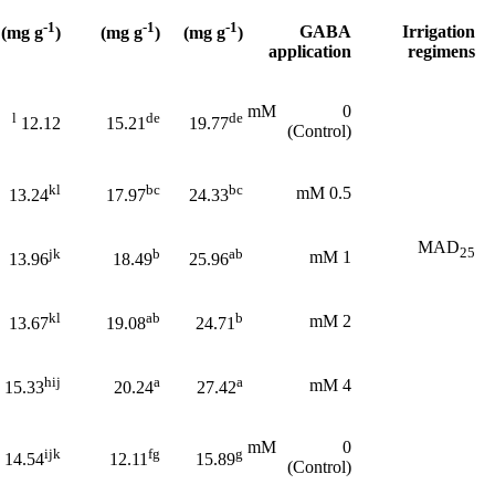
-1
-1
-1
GABA
Irrigation
)
(mg g
)
(mg g
)
(mg g
application
regimens
0 mM
l
de
de
12.12
15.21
19.77
(Control)
kl
bc
bc
0.5 mM
13.24
17.97
24.33
MAD
25
jk
b
ab
1 mM
13.96
18.49
25.96
kl
ab
b
2 mM
13.67
19.08
24.71
hij
a
a
4 mM
15.33
20.24
27.42
0 mM
ijk
fg
g
14.54
12.11
15.89
(Control)