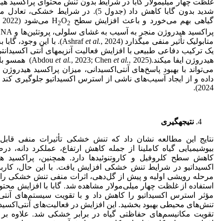
گیاهی بهم می‌خورد و باعث افزایش سطح H
O
می‌شود (Bukhari
2
2
متابولیک تأثیر منفی می­گذارد (Ashraf
et al.
, 2024). با این وجود، 
یک ترکیب دفاعی طبیعی با افزایش فعالیت آنزیم­های آنتی اکسید
هیدروژن ایفا می­کند.(Abdou
et al.
, 2023; Chen
et al.
, 2025) همسو
می‌تواند با بهبود پاسخ‌های آنتی‌اکسیدانی، میزان پراکسید هیدر
داده و از ایجاد آسیب‌های ناشی از استرس اکسیداتیو جلوگیری کند (bdel Razik
2024).
نتیجه­گیری
نتایج این مطالعه نشان داد که تنش خشکی تأثیرات منفی قابل 
بیوشیمیایی گیاه کاملینا از جمله کاهش ارتفاع، عملکرد دانه، درص
کاهش سطح کلروفیل و کاروتنوئیدها دارد. همچنین، پراکسید ه
اکسیداتیو در شرایط تنش خشکی افزایش یافت. با این حال، کاربر
مرحله رویشی اولیه و پیش از گل‌دهی، اثرات منفی تنش خشکی را ت
استفاده از غلظت چهار میلی‌مولار مشاهده شد. گابا با افزایش محتو
مؤثر استرس اکسیداتیو را کاهش داد و با تقویت سیستم‌های آنتی‌اکس
تنش‌های محیطی بهبود بخشید. این افزایش در فعالیت‌های آنتی‌اکسی
تقویت مکانیسم‌های حفاظتی گیاه در برابر خشکی شد. علاوه بر این،