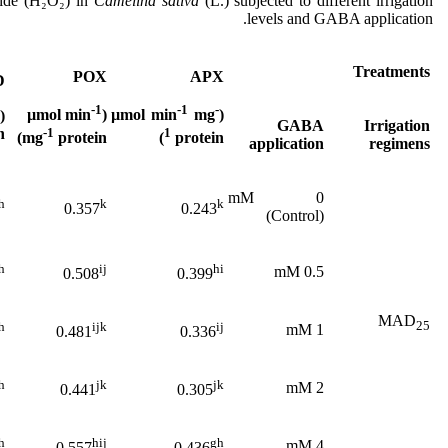
xide (H₂O₂) in
Camelina sativa
(L.) subjected to different irrigation
levels and GABA application.
Treatments
POX
APX
D
-1
-1
-
(µmol min
mg
(µmol min
GABA
Irrigation
-1
1
)
mg
protein)
protein)
application
regimens
0 mM
h
k
k
0.357
0.243
(Control)
h
ij
hi
0.5 mM
0.508
0.399
MAD
25
h
ijk
ij
1 mM
0.481
0.336
h
jk
jk
2 mM
0.441
0.305
h
hij
gh
4 mM
0.557
0.436