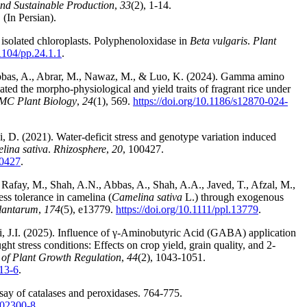
and Sustainable Production
,
33
(2), 1-14.
. (In Persian).
isolated chloroplasts. Polyphenoloxidase in
Beta vulgaris
.
Plant
.1104/pp.24.1.1
.
Abbas, A., Abrar, M., Nawaz, M., & Luo, K. (2024). Gamma amino
ed the morpho-physiological and yield traits of fragrant rice under
MC Plant Biology
,
24
(1), 569.
https://doi.org/10.1186/s12870-024-
 D. (2021). Water-deficit stress and genotype variation induced
lina sativa
.
Rhizosphere
,
20
, 100427.
00427
.
Rafay, M., Shah, A.N., Abbas, A., Shah, A.A., Javed, T., Afzal, M.,
ss tolerance in camelina (
Camelina sativa
L.) through exogenous
lantarum
,
174
(5), e13779.
https://doi.org/10.1111/ppl.13779
.
, J.I. (2025). Influence of γ-Aminobutyric Acid (GABA) application
ht stress conditions: Effects on crop yield, grain quality, and 2-
 of Plant Growth Regulation
,
44
(2), 1043-1051.
513-6
.
ay of catalases and peroxidases. 764-775.
)02300-8
.