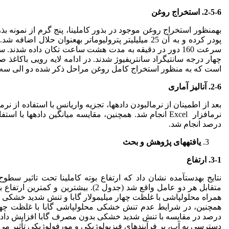
2-5-6. استخراج روغن
به­منظور استخراج روغن موجود در بذور کاملینا، پنج گرم از نمونه بذ
پودر کرده و به آن 25 میلی­لیتر پترولیوم­اتر به­عنوان حلال
چهار درجه سانتی­گراد سانتریفیوژ شدند. در ادامه لایه رویی باکاغذ 
است که به منظور استخراج کامل روغن مراحل ذکر شده دو الی سه ب
2-6. آنالیز آماری
درصد انجام شد.
یافته­های پژوهش و بحث
3-1. ارتفاع
نتایج به­دست­آمده نشان داد که ارتفاع بوته کاملینا تحت تاثیر سطوح
متقابل هر دو عامل واقع شد (جدول 2). بیشت
دسترسی به آب، بر فرآیندهای فیزیولوژیکی و مورفولوژیکی تأثیر می‌گذارد