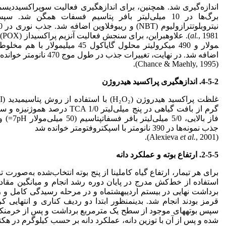
برگ‌ها در 10 میلی‌لیتر بافر پتاسیم فسفات همگن ش
نیتروبلوتترازولیوم (NBT) و ریبوفلاوین اضافه شد. جذب نوری در 560 نانومتر اندازه‌گیری شد (Dhindsa
al.
اضافه شد. در نهایت، تغییرات جذب در طول موج 470 نانومتر خوانده شد
(Chance & Maehly, 1995).
4-5-2. اندازه­گیری پراکسید هیدروژن
جذب نمونه‌ها در 390 نانومتر با اسپکتروفتومتر خوانده شد
et al.
, 2001).
(Alexieva
2-5-5.
ارتفاع بوته و
عملکرد دانه
برای هر تیمار، ارتفاع گیاه کاملینا از پنج بوته انتخاب‌شده به‌صورت تص
استفاده از خط‌کش مدرج در پایان دوره رشد انجام و میانگین مقاد
برداشت نهایی در بیستم اردیبهشت­ماه و در مرحله رسیدگی کامل و زما
قرمز بودند انجام شد. بدین­منظور ابتدا دو ردیف کناری و انتهایی 
سپس بوته­های موجود از سطح یک مترمربع برداشت و پس از خرمن­کوبی
شده و پس از آن با توزین دانه، عملکرد دانه بر حسب کیلوگرم در هک