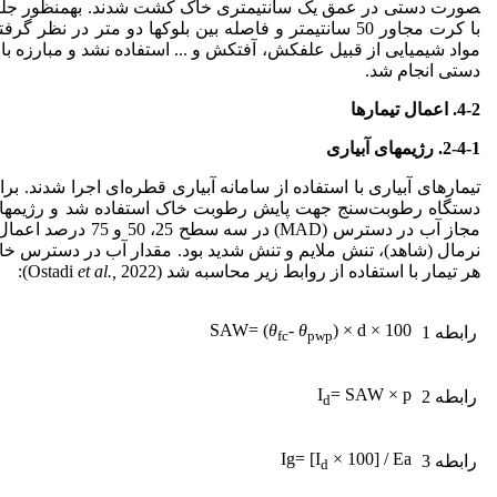
صورت دستی در عمق یک سانتی­متری خاک کشت شدند. به­منظور جلوگ
با کرت مجاور 50 سانتی­متر و فاصله بین بلوک­ها دو متر در
مواد شیمیایی از قبیل علف­کش، آفت­کش و ... استفاده نشد و ﻣﺒﺎرزه 
دﺳﺘﯽ اﻧﺠﺎم ﺷﺪ.
4-2. اعمال تیمارها
2-4-1. ر
ژیم­های آبیاری
تیمارهای آبیاری با استفاده از سامانه آبیاری قطره‌ای اجرا شدند.
دستگاه رطوبت‌سنج جهت پایش رطوبت خاک استفاده شد و رژیم­های
مجاز آب در دسترس (MAD) د
نرمال (شاهد)، تنش ملایم و تنش شدید بود. مقدار آب در دسترس خاک (
هر تیمار با استفاده از روابط زیر محاسبه شد (Ostadi
2022):
et al.,
SAW= (
θ
-
θ
) × d × 100
رابطه 1
fc
pwp
I
= SAW × p
رابطه 2
d
Ig= [I
× 100] / Ea
رابطه 3
d