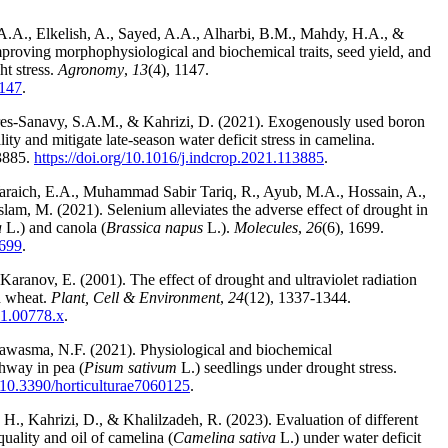
.A., Elkelish, A., Sayed, A.A., Alharbi, B.M., Mahdy, H.A., &
roving morphophysiological and biochemical traits, seed yield, and
ht stress.
Agronomy
,
13
(4), 1147.
1147
.
es-Sanavy, S.A.M., & Kahrizi, D. (2021). Exogenously used boron
ity and mitigate late-season water deficit stress in camelina.
3885.
https://doi.org/10.1016/j.indcrop.2021.113885
.
araich, E.A., Muhammad Sabir Tariq, R., Ayub, M.A., Hossain, A.,
lam, M. (2021). Selenium alleviates the adverse effect of drought in
a
L.) and canola (
Brassica napus
L.).
Molecules
,
26
(6), 1699.
1699
.
 Karanov, E. (2001). The effect of drought and ultraviolet radiation
d wheat.
Plant, Cell & Environment
,
24
(12), 1337-1344.
01.00778.x
.
Qawasma, N.F. (2021). Physiological and biochemical
hway in pea (
Pisum sativum
L.) seedlings under drought stress.
g/10.3390/horticulturae7060125
.
, H., Kahrizi, D., & Khalilzadeh, R. (2023). Evaluation of different
 quality and oil of camelina (
Camelina sativa
L.) under water deficit