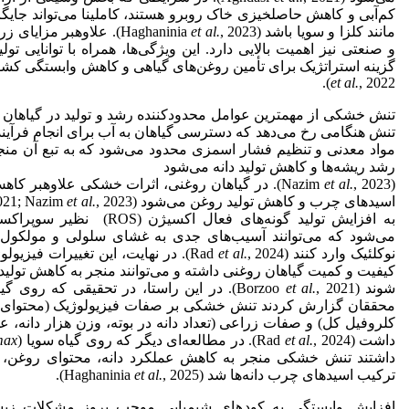
کم‌آبی و کاهش حاصلخیزی خاک روبرو هستند، کاملینا می‌تواند جایگز
مانند کلزا و سویا باشد (Haghaninia
et al.
, 2023). علاوه­بر مزای
و صنعتی نیز اهمیت بالایی دارد. این ویژگی‌ها، همراه با توانایی تولی
گزینه استراتژیک برای تأمین روغن‌های گیاهی و کاهش وابستگی کشور به 
et al.
, 2022).
تنش خشکی از مهمترین عوامل محدودکننده رشد و تولید در گیاهان روغنی
تنش هنگامی رخ می‌دهد که دسترسی گیاهان به آب برای انجام فرآین
مواد معدنی و تنظیم فشار اسمزی محدود می‌شود که به تبع آن منجر
رشد ریشه‌ها و کاهش تولید دانه می‌شود
(Nazim
et al.
, 2023). در گیاهان روغنی، اثرات خشکی علاوه­بر 
اسیدهای چرب و کاهش تولید روغن می‌شود (Ahmad
et al.
2021; Nazim
می‌شود که می‌توانند آسیب‌های جدی به غشای سلولی و مولکول‌های
نوکلئیک وارد کنند (Rad
et al.
, 2024). در نهایت، این تغییرات فیز
کیفیت و کمیت گیاهان روغنی داشته و می‌توانند منجر به کاهش تولی
شوند (Borzoo
et al.
, 2021). در این راستا، در تحقیقی که رو
محققان گزارش کردند تنش خشکی بر صفات فیزیولوژیک (محتوای ن
کلروفیل کل) و صفات زراعی (تعداد دانه در بوته، وزن هزار دانه، ع
داشت (Rad
, 2024). در مطالعه‌ای دیگر که روی گیاه سویا (
et al.
max
داشتند تنش خشکی منجر به کاهش عملکرد دانه، محتوای روغن، 
ترکیب اسیدهای چرب دانه‌ها شد (Haghaninia
, 2025).
et al.
افزایش وابستگی به کودهای شیمیایی موجب بروز مشکلات زیس