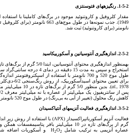
1-5-2. رنگیزه­های فتوسنتزی
1949). جذب نمونه‌ها در طول موج‌های 663 نانومتر (برای کلروفیل
a
نانومتر (برای کاروتنوئید) ثبت شد.
2-5-2. اندازه­گیری آنتوسیانین و آسکوربیک
اسید
استخراج و سپس به مدت 15 دقیقه در 
طول موج 520 و 700 نانومتر با استفاده از اسپکتروفتومتر اندازه‌گیری شد (Giusti
برای تعیین محتوای اسیدآسکوربیک، از روش رنگ‌سنجی 6/2-دی‌کلروفنول‌ایندوفنول استفاده شد (Terada
al.
, 1978). بدین منظور 5/0
کاهش رنگ محلول (تغییر از آبی به بی‌رنگ) در طول موج 520 نانومتر اندازه‌گیری شد.
3-5-2. اندازه­گیری فعالیت آنزیم­های آنتی­اکسیدان
فعالیت آنزیم آسکوربات­پراکسیداز (APX) با استفاده از روش زیر اندازه­گیری شد (Nakano
عصاره آنزیمی به ترکیب شامل H
O
2
2