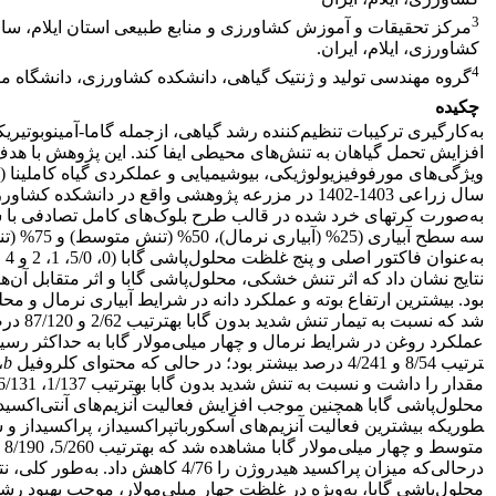
3
مرکز تحقیقات و آموزش کشاورزی و منابع طبیعی استان ایلام، سا
کشاورزی، ایلام، ایران.
4
گروه مهندسی تولید و ژنتیک گیاهی، دانشکده کشاورزی، دانشگاه مرا
چکیده
افزایش تحمل گیاهان به تنش‌های محیطی ایفا کند. این پژوهش با هدف
ویژگی‌های مورفوفیزیولوژیکی، بیوشیمیایی و عملکردی گیاه کاملینا (
سال زراعی 1403-1402 در مزرعه پژوهشی واقع در دانشکد
به‌صورت کرت­های خرد شده در قالب طرح بلوک‌های کامل تصادفی با 
سه سطح آبیا
به‌
نتایج نشان داد که اثر تنش خشکی، محلول‌پاشی گابا و اثر متقابل آن‌
بود. بیشترین ارتفاع بوته و عملکرد دانه در شرایط آبیاری نرمال و مح
شد که نس
عملکرد روغن در شرایط نرمال و چهار میلی‌مولار گابا به حداکثر رسید 
ترتیب 8/54 و 4/241 درصد بیشتر بود؛ در حالی که محتوای کلروفیل
b
،
محلول‌پاشی گابا همچنین موجب افزایش فعالیت آنزیم‌های آنتی‌اکسید
طوری­که بیشترین فعالیت آنزیم‌های آسکوربات­پراکسیداز، پراکسیداز و
درحالی‌که میزان پراکسید هیدروژن را 4/76 کاه
محلول‌پاشی گابا، به‌ویژه در غلظت چهار میلی‌مولار، موجب بهبود ر