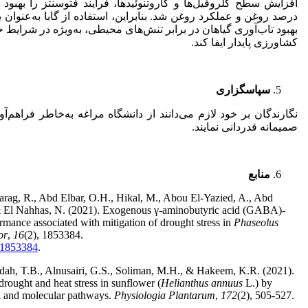
افزایش سطح کلروفیل‌ها و کاروتنوئیدها، فرآیند فتوسنتز را بهبو
درصد روغن و عملکرد روغن شد. بنابراین، استفاده از گابا به‌عنوان 
بهبود تاب‌آوری گیاهان در برابر تنش‌های محیطی، به‌ویژه در شرای
کشاورزی پایدار ایفا کند.
سپاسگزاری
نگارندگان بر خود لازم می‌دانند از دانشگاه مراغه به‌خاطر فراهم
صمیمانه قدردانی نمایند.
منابع
rag, R., Abd Elbar, O.H., Hikal, M., Abou El-Yazied, A., Abd
, & El Nahhas, N. (2021). Exogenous γ-aminobutyric acid (GABA)-
rmance associated with mitigation of drought stress in
Phaseolus
or
,
16
(2), 1853384.
0.1853384
.
adah, T.B., Alnusairi, G.S., Soliman, M.H., & Hakeem, K.R. (2021).
ought and heat stress in sunflower (
Helianthus annuus
L.) by
al and molecular pathways.
Physiologia Plantarum
,
172
(2), 505-527.