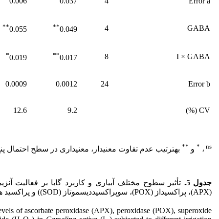
0.006
0.037
4
Error a
**
**
4
GABA
0.055
0.049
*
**
8
I × GABA
0.019
0.017
0.0009
0.0012
24
Error b
12.6
9.2
CV (%)
**
*
ns
،
و
به­ترتیب عدم تفاوت معنی­دار، معنی­داری در سطح احتمال پن
جدول 5.
تأثیر سطوح مختلف آبیاری و کاربرد گابا بر فعالیت آنزیم­ها
(APX)، پراکسیداز (POX)، سوپراکسید­دیسموتاز (SOD)) و پراکسید هیدروژن (H
evels of ascorbate peroxidase (APX), peroxidase (POX), superoxide