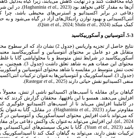
گیاه محافظت کنند و در نهایت کاهش می‌یابند، زیرا گیاه به‌دلیل کاه
آن‌ها به مقدار کافی نخواهد بود (Haghaninia
et al.
, 2023). در ای
دفاعی در برابر اکسیداتیو و استرس‌های محیطی باشد، چرا ک
آنتی‌اکسیدانی و بهبود توازن رادیکال‌های آزاد در گیاه می‌شود و 
کمک می­کند (Qian
, 2024).
et al.
, 2024; Shala
et al.
5-3. آنتوسیانین و آسکوربیک
اسید
نتایج حاصل از تجزیه واریانس (جدول 2) نشان
متقابل هر دو عامل بر محتوای آنتوسیانین و آسکوربیک­اسید معنی­د
آسکوربیک­اسید در شرایط تنش متوسط و با محلول­پاشی گابا با غلظ
محتوای این صفات هم به شا
(جدول 3). اسیدآسکوربیک و آنتوسیانین‌ها به‌عنوان ترکیبات آنتی‌
منفی اکسیداتیو نقش حیاتی دارند (Rastegar
, 2025).
et al.
گیاهان برای مقابله با آسیب‌های اکسیداتیو ناشی از تنش، معمولاً م
افزایش می‌دهند. همسو با این یافته­ها، محققان گزارش کردند که
در کاملینا افزایش می‌یابد تا از آسیب‌های اکسیداتیو جلوگیری 
مقاوم‌تر سازد (Haghaninia
et al.
, 2023). در مقابل، گابا به‌عن
که می‌تواند باعث افزایش محتوای اسیدآسکوربیک و آنتوسیانین در گیا
al.
, 2024). این افزایش می‌تواند به‌عنوان یک واکنش دفاعی برای 
باشد (Yuan
et al.
, 2023). گابا با تحریک سیستم‌های آنتی‌اکسیدان
ترکیبات نقش دارند، می‌تواند به گیاهان کمک کند تا اسیداسکوربیک و 