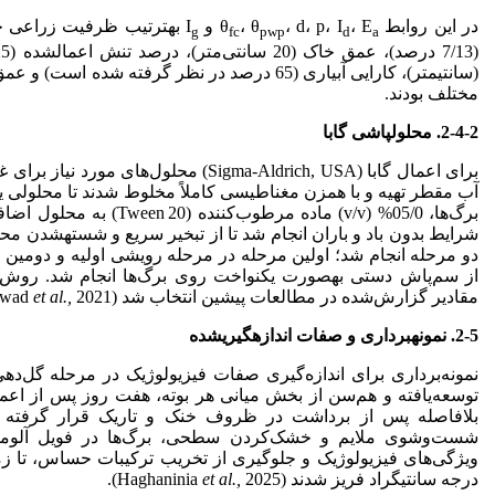
در این روابط θ
، E
، d، p، I
، θ
و I
g
fc
pwp
d
a
(سانتی­متر)، کارایی آبیاری (65 درصد در نظر گرفته ش
مختلف بودند.
2-4-2. محلول­پاشی گابا
آب مقطر تهیه و با همزن مغناطیسی کاملاً مخلوط شدند تا محلولی
برگ‌ها، 05/0% (v/v) ماده مرطو
شرایط بدون باد و باران انجام شد تا از تبخیر سریع و شسته­شدن مح
دو مرحله انجام شد؛ اولین مرحله در مرحله رویشی اولیه و دومین م
از سم‌پاش دستی به­صورت یکنواخت روی برگ‌ها انجام شد. روش
مقادیر گزارش‌شده در مطالعات پیشین انتخاب شد (Abd El-Gawad
2021).
et al.,
2-5. نمونه­برداری و صفات اندازه­گیری
شده
نمونه‌برداری برای اندازه‌گیری صفات فیزیولوژیک در مرحله گل‌دهی 
توسعه‌یافته و هم‌سن از بخش میانی هر بوته، هفت روز پس از اعمال
بلافاصله پس از برداشت در ظروف خنک و تاریک قرار گرفته و
شست‌وشوی ملایم و خشک‌کردن سطحی، برگ‌ها در فویل آلومین
درجه سانتی­گراد فریز شدند (Haghaninia
2025).
et al.,