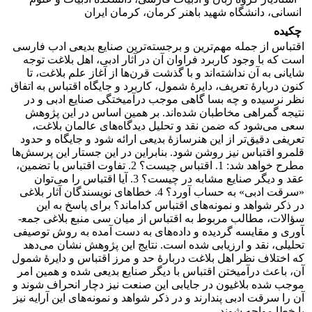
انسانی، دانشگاه شهید باهنر کرمان، کرمان ایران
چکیده
اقتباس از جمله مهم­‌ترین و برجسته­‌ترین صنایع بدیعی ادب فارسی
است که با وجود کاربرد فراوان آن در آثار ادبی، اهل بلاغت توجه
شایانی به آن نداشته‌­اند و با گذشت قرن­‌ها از آغاز علم بلاغت، تا
کنون دربارۀ تعریف، دایرۀ شمول، کاربرد و جایگاه اقتباس به اتفاق
نظر نرسیده­ و چه بسا گاهی موجب درآمیختگی صنایع ادبی و در
نتیجه گمراهی مخاطبان شده‌­اند. بر همین اساس در این پژوهش
سعی می­‌شود که ضمن نقد و تحلیل دیدگاه­‌های عالمان بلاغت،
تعریفی دقیق‌­تر از این هنرسازۀ بدیعی ارائه شود و جایگاه و حدود
قلمرو اقتباس نیز روشن شود. بنابراین در این جستار این پرسش­‌ها
مطرح خواهد شد: 1. اقتباس چیست؟ 2. تفاوت اقتباس با تضمین،
عقد و دیگر صنایع مشابه در چیست؟ 3. آیا اقتباس را می­‌توان
«سرقت ادبی» به حساب آورد؟ 4. خطاهای نویسندگان آثار بلاغی
در ذکر شواهد و نمونه­‌های اقتباس کدام­اند؟ برای پاسخ به این
سؤالات، مطالب مربوط به اقتباس از میان سی منبع بلاغی جمع­
آوری و مقایسه گردیده و داده­‌های به دست آمده به روش توصیفی
تحلیلی، نقد و ارزیابی شده است. نتایج این پژوهش نشان می­‌دهد
که اختلاف نظر اهل بلاغت دربارۀ حد و مرز اقتباس و دایرۀ شمول
آن، باعث درآمیختن اقتباس با دیگر صنایع بدیعی شده و همین امر
موجب شده بلاغیون در جایابی این صنعت نیز دچار انحراف شوند و
آن را سرقت ادبی پندارند و در ذکر شواهد و نمونه‌­های این آرایه نیز
با خطا مواجه شوند.