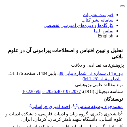
فهرست نشریات
سامانه نشر کتاب
کارگاه‌ها و دوره‌های آموزشی تخصصی
تماس با ما
English
تحلیل و تبیین اقتباس و اصطلاحات پیرامونی آن در علوم
بلاغی
پژوهش‌نامه نقد ادبی و بلاغت
دوره 14، شماره 3 - شماره پیاپی 39
، پاییز 1404
، صفحه
151-176
اصل مقاله (
1.25 M
)
نوع مقاله: علمی-پژوهشی
شناسه دیجیتال (DOI):
10.22059/jlcr.2026.400197.2077
نویسندگان
2
1
*
محمدجواد وظیفه شناس
؛
احمد امیری خراسانی
1
دانشجوی دکتری، گروه زبان و ادبیات فارسی، دانشکده ادبیات و
علوم انسانی، دانشگاه شهید باهنر کرمان، کرمان، ایران.
2
استادیار گروه زبان‌ و ادبیات فارسی، دانشکده ادبیات و علوم