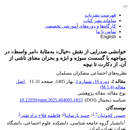
فهرست نشریات
سامانه نشر کتاب
کارگاه‌ها و دوره‌های آموزشی تخصصی
تماس با ما
English
خوانشی صدرایی از نقش «خیال» به‌مثابۀ «امر واسط» در
مواجهه با گسست سوژه و ابژه و بحران معنای ناشی از
آن، از دکارت تا نیچه
نظریه‌های اجتماعی متفکران مسلمان
مقاله 2
،
دوره 16، شماره 1
، بهار 1405
، صفحه
11-31
اصل
مقاله (
1.4 M
)
نوع مقاله: مقاله پژوهشی
شناسه دیجیتال (DOI):
10.22059/jstmt.2025.404095.1833
نویسندگان
3
2
1
*
حسین کچوئیان
؛
حمید پارسانیا
؛
فاطمه فلاح نژاد تفتی
1
دانشیار گروه جامعه شناسی، دانشکده علوم اجتماعی، دانشگاه
تهران، تهران، ایران.