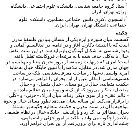
2
استاد گروه جامعه شناسی، دانشکده علوم اجتماعی، دانشگاه
تهران، تهران، ایران.
3
دانشجوی دکتری دانش اجتماعی مسلمین، دانشکده علوم
اجتماعی، دانشگاه تهران، تهران، ایران.
چکیده
گسست میان سوژه و ابژه یکی از مسائل بنیادین فلسفۀ مدرن
است که با اندیشۀ دکارت آغاز و در ادامه، در ایدئالیسم آلمانی و
پدیدارشناسی به اشکال گوناگون بازتولید شد. در این سنت، نقش
خیال یا به‌کلی حذف شده یا به مرتبه‌ای فروکاسته تقلیل یافته
است؛ امری که درنهایت زمینه‌ساز بروز بحران معنا و نیهیلیسم در
جهان مدرن شد. در مقابل، ملاصدرا با تبیین جایگاه خیال به‌مثابۀ
امری واسط، نه‌تنها در ساحت معرفت‌شناسی، بلکه در ساحت
هستی‌شناسی، امکان عبور از این بحران را فراهم می‌سازد. در
حکمت متعالیه، خیال در دو معنای «خیال متصل» و «خیال
منفصل» به‌کار می‌رود که از یک سو پیوند میان «عالم ماده» و
«عالم عقل» و از سوی دیگر ارتباط میان ادراک «جزئی» و «کلی»
را برقرار می‌کند. این مقاله نشان می‌دهد تطور معنای خیال و نحوۀ
مواجهه با آن در سنت مدرن و حکمت متعالیه چگونه بر مسئلۀ
بحران معنا اثر می‌گذارد و بازاندیشی جایگاه خیال در نظام فلسفی
ملاصدرا چگونه می‌تواند با تأکید بر امور جزئی و انضمامی،
چشم‌اندازی تازه برای برون‌رفت از این بحران فراهم آورد.