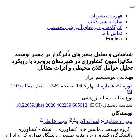
فهرست نشریات
سامانه نشر کتاب
کارگاه‌ها و دوره‌های آموزشی تخصصی
تماس با ما
English
شناسایی و تحلیل متغیرهای تأثیرگذار بر مسیر توسعه
مکانیزاسیون کشاورزی در شهرستان بروجرد با رویکرد
تحلیل عوامل کلان محیطی و اثرات متقابل
مهندسی بیوسیستم ایران
دوره 57، شماره 1
، بهار 1405
، صفحه
37-62
اصل مقاله (
1.97
)
M
نوع مقاله: مقاله پژوهشی
شناسه دیجیتال (DOI):
10.22059/ijbse.2026.402239.665612
نویسندگان
3
2
*
1
مهرداد جلالوند
؛
اسداله اکرم
؛
مجید خانعلی
1
گروه مهندسی ماشین های کشاورزی، دانشکده کشاورزی،
دانشکدگان کشاورزی و منابع طبیعی، دانشگاه تهران، کرج، ایران