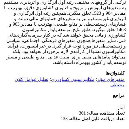
ترکیبی از گروه­های مختلف، رتبه اول اثرگذاری و اثرپذیری مستقیم
به متغیرهای آموزش و ترویج و فناوری کشاورزی دقیق، به­ترتیب با
مقادیر 904 و 1523 تعلق می­گیرد. همچنین رتبه اول اثرگذاری و
اثرپذیری غیرمستقیم نیز به متغیرهای حمایت­های مالی دولت و
فشارهای زیست­محیطی بر منابع طبیعی، به­ترتیب با مقادیر 963 و
1463 تعلق می­گیرد. طبق نتایج، توسعه پایدار مکانیزاسیون
کشاورزی زمانی محقق خواهد شد که در کنار سرمایه‌گذاری‌های
فنی، سایر متغیرها همچون متغیرهای فرهنگی- اجتماعی، سیاسی
و زیست­محیطی نیز مورد توجه قرار گیرد. در غیر این­صورت، فرآیند
مکانیزاسیون نه‌تنها از کارآمدی لازم برخوردار نخواهد بود، بلکه
می‌تواند پیامدهایی منفی برای امنیت غذایی، منابع طبیعی و مسیر
توسعه پایدار کشور به­همراه داشته باشد.
کلیدواژه‌ها
متغیرهای مؤثر
؛
مکانیزاسیون کشاورزی
؛
تحلیل عوامل کلان
محیطی
مراجع
آمار
تعداد مشاهده مقاله: 301
تعداد دریافت فایل اصل مقاله: 138