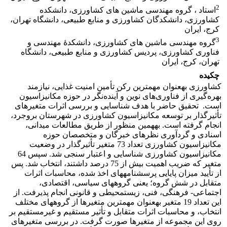
2
استاد ، گروه مهندسی ماشین های کشاورزی، دانشکده
کشاورزی، دانشکدگان کشاورزی و منابع طبیعی، دانشگاه تهران،
کرج، ایران
3
گروه مهندسی ماشین های کشاورزی، دانشکدۀ مهندسی و
فناوری کشاورزی، پردیس کشاورزی و منابع طبیعی، دانشگاه
تهران، کرج، ایران
چکیده
کشاورزی به­عنوان مهمترین رکن تأمین امنیت غذایی، نیازمند
بهره‌گیری از فناوری‌های نوین و آینده‌نگر در حوزه مکانیزاسیون
است. تحقیق حاضر با هدف شناسایی و بررسی اثرات متغیرهای
تأثیرگذار بر توسعه مکانیزاسیون کشاورزی در شهرستان بروجرد،
انجام گرفته است. به­همین منظور از طریق مطالعات میدانی،
اسنادی و گردآوری نظرهای خبرگان و متخصصان حوزه
مکانیزاسیون کشاورزی تعداد 73 متغیر تأثیرگذار در وضعیت
مکانیزاسیون کشاورزی شناسایی و اعتبار سنجی شد. سپس 64
متغیر که ضریب اهمیت بیش از 75 درصد داشتند، انتخاب شد. پس
از تأیید میزان پایایی پرسش­نامه­های اخذ شده، محاسبات اثرات
متقابل در شش گروه؛ یعنی گروه­های سیاسی،‌ اقتصادی،‌
اجتماعی- فرهنگی،‌ فنی، زیست­محیطی و قانونی انجام پذیرفت. از
این تعداد 19 متغیر به­عنوان مهمترین متغیرها از گروه­های مختلف
انتخاب، و محاسبات اثرات متقابل و تأثیر مستقیم و غیرمستقیم بر
روی این مجموعه از متغیرها صورت گرفت. در بررسی متغیرهای