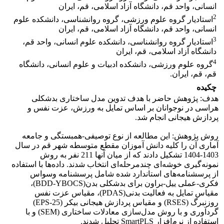
انسانی، واحد قم، دانشگاه آزاد اسلامی، قم، ایران
2
استادیار گروه علوم ورزشی، گروه روانشناسی، دانشکده علوم
انسانی، واحد قم، دانشگاه آزاد اسلامی، قم، ایران
3
استادیار گروه روانشناسی، دانشکده علوم انسانی، واحد قم،
دانشگاه آزاد اسلامی، قم، ایران
4
گروه علوم ورزشی، دانشکده ادبیات و علوم انسانی، دانشگاه
قم، قم، ایران.
چکیده
هدف: پژوهش حاضر با هدف تدوین مدل ساختاری بدشکلی
هراسی در نوجوانان بر اساس تمایل به ورزش، عزت نفس و
پردازش هیجانی انجام شد.
روش پژوهش: این مطالعه از نوع توصیفی-همبستگی و جامعه
آماری آن را کلیه دانش آموزان مقطع متوسطه شهر قم در سال
1403-1404 تشکیل دادند که از میان آنها 211 نفر به روش
نمونه‌گیری خوشه‌ای چندمرحله‌ای انتخاب شدند. داده‌ها با استفاده
از پرسشنامه‌های استاندارد شده شامل پرسشنامه وسواس
فکری-عملی ییل-براون برای بدشکلی بدن(BDD-YBOCS)،
مقیاس تمایل به فعالیت بدنی(PDAS)، مقیاس عزت نفس
روزنبرگ (RSES) و مقیاس پردازش هیجانی بیکر (EPS-25)
گردآوری و با روش مدل‌سازی معادلات ساختاری (SEM) و با
استفاده از نرم‌افزار SmartPLS تحلیل شدند.