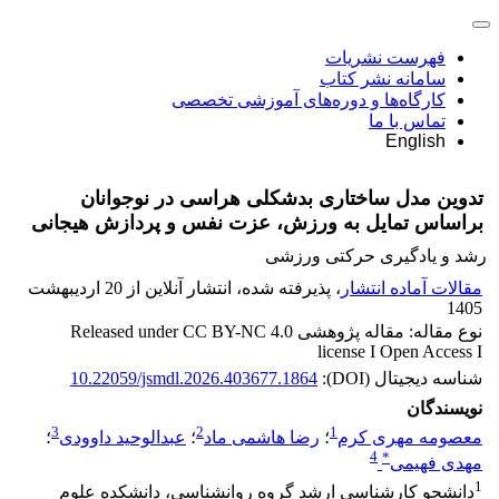
فهرست نشریات
سامانه نشر کتاب
کارگاه‌ها و دوره‌های آموزشی تخصصی
تماس با ما
English
تدوین مدل ساختاری بدشکلی هراسی در نوجوانان
براساس تمایل به ورزش، عزت نفس و پردازش هیجانی
رشد و یادگیری حرکتی ورزشی
مقالات آماده انتشار
، پذیرفته شده، انتشار آنلاین از 20 اردیبهشت
1405
نوع مقاله: مقاله پژوهشی Released under CC BY-NC 4.0
license I Open Access I
شناسه دیجیتال (DOI):
10.22059/jsmdl.2026.403677.1864
نویسندگان
3
2
1
معصومه مهری کرم
؛
رضا هاشمی ماد
؛
عبدالوحید داوودی
؛
4
*
مهدی فهیمی
1
دانشجو کارشناسی ارشد گروه روانشناسی، دانشکده علوم