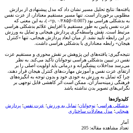
یافته‌ها: نتایج تحلیل مسیر نشان داد که مدل پیشنهادی از برازش
مطلوبی برخوردار است. تنها مسیر مستقیم معنادار، از عزت نفس
به بدشکلی هراسی بود (0.007>p, ۰/۲۸۵β=- )، به این معنی که
عزت نفس پایین به طور مستقیم با افزایش علائم بدشکلی هراسی
مرتبط است. نقش واسطه‌گری پردازش هیجانی و تمایل به ورزش
در این رابطه تأیید نشد. از میان ابعاد پردازش هیجانی، تنها «کنترل
هیجان» رابطه معناداری با بدشکلی هراسی داشت.
نتیجه‌گیری: یافته‌های این پژوهش بر نقش محوری و مستقیم عزت
نفس در تبیین بدشکلی هراسی نوجوانان تأکید می‌کند. به نظر
می‌رسد مداخلات پیشگیرانه و درمانی باید اولویت اصلی را بر
ارتقای عزت نفس و آموزش مهارت‌های کنترل هیجان قرار دهند،
چرا که تمایل به ورزش به خودی خود و بدون توجه به انگیزه‌های
فرهنگی زمینه‌ساز آن، ممکن است اثر کاهشی قابل توجهی بر
نگرانی‌های تصویر بدن نداشته باشد
کلیدواژه‌ها
بدشکلی هراسی
؛
نوجوانان
؛
تمایل به ورزش
؛
عزت نفس
؛
پردازش
هیجانی
؛
مدل معادلات ساختاری
آمار
تعداد مشاهده مقاله: 205