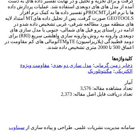
گرفت و برای تجزیه و تحلیل و در نهایت تفسیر داده های به دست
آمده از مدل های های دوبعدی استفاده شد. عملیات پردازش داده
ها با نرم افزارPROCMTو تفسیر داده ها به کمک نرم افزار
GEOTOOLS صورت گرفت. پس از تحلیل داده هایMT امتداد لایه
های منطقه مورد مطالعه شرقی- غربی تشخیص داده شدو در
ادامه در راستای پرو فیل های شمالی- جنوبی با مدل سازی های
دوبعدی وارونه به روش،وارونه سازی واهلشی سریع (RRI) برای
دومد قطبیدگی (پلاریزاسیون) TEوTMآنومالی های کم مقاومت در
اعماق 500 تا 2000 متری تشخیص داده شدند.
کلیدواژه‌ها
ذخایر زمین گرمایی
؛
مدل سازی دو بعدی
؛
مقاومت ویژهء
الکتریکی
؛
مگنتوتلوریک
آمار
تعداد مشاهده مقاله: 3,576
تعداد دریافت فایل اصل مقاله: 2,373
سامانه مدیریت نشریات علمی.
طراحی و پیاده سازی از
سیناوب