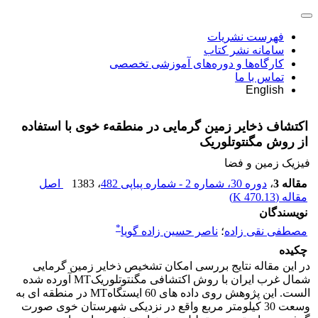
فهرست نشریات
سامانه نشر کتاب
کارگاه‌ها و دوره‌های آموزشی تخصصی
تماس با ما
English
اکتشاف ذخایر زمین گرمایی در منطقهء خوی با استفاده
از روش مگنتوتلوریک
فیزیک زمین و فضا
مقاله 3
،
دوره 30، شماره 2 - شماره پیاپی 482
، 1383
اصل
مقاله (
470.13 K
)
نویسندگان
*
مصطفى نقى زاده
؛
ناصر حسین زاده گویا
چکیده
در این مقاله نتایج بررسی امکان تشخیص ذخایر زمین گرمایی
شمال غرب ایران با روش اکتشافی مگنتوتلوریکMT آورده شده
الست. این پژوهش روی داده های 60 ایستگاهMT در منطقه ای به
وسعت 30 کیلومتر مربع واقع در نزدیکی شهرستان خوی صورت