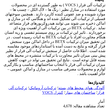
ترکیبات آلی فزار ( VOCS ) به طور گسترده ای در محصولات
مورد استفاده در منازل نظیر : رنگ ها – لاک الکل – چسب ها –
موارد شوینده و ضد عفونی کننده کاربرد دارند . همچنین سوختهای
فسیلی از ترکیبات آلی تشکیل شده اند و هنگامی که در منازل و
اماکن ذخیره می شوند می توانند هیدروکربورهای فرار متصاعد
نماید . ترکیبات BETX در بین ترکیبات آلی از اهمیت ویژه ای
برخوردارند . تاثیر این ترکیبات بر روی سیستم تنفسی و ریه انسان
هنگام مجاورت افراد با ترکیبات BETX به اثبات رسیده است . در
این تحقیق میزان ترکیبات BETX در داخل اماکن مورد سنجش
قرار گرفته و نتایج به دست آمده با استانداردهای موجود مقایسه
شده است . اطلاعات حاصل از سنجش ترکیبات آلی فرار از نظیر
پیش بینی میزان تاثیر مجاورت با ترکیبات منتشره در محیط های
بسته قابل توجه است . نتایج این تحقیق می تواند در جهت کاهش
میزان ترکیبات آلی فرار با انتخاب ساختمانهای مناسب و بکارگیری
لوازم و محصولات مصرفی مناسب در منازل و اماکن عمومی –
حائز اهمیت باشد .
کلیدواژه‌ها
آلودگی هوای محیط های بسته
؛
ترکیبات آروماتیک
؛
ترکیبات آلی
فرار
؛
ساختمان های بیمار
؛
کنترل VOCS
آمار
تعداد مشاهده مقاله: 4,678