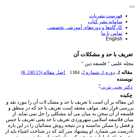
فهرست نشریات
سامانه نشر کتاب
کارگاه‌ها و دوره‌های آموزشی تخصصی
تماس با ما
English
تعریف با حد و مشکلات آن
مجله علمی " فلسفه دین "
مقاله 2
،
دوره 1، شماره 2
، 1384
اصل مقاله (
240.15 K
)
نویسنده
*
دکتر یحیی یثربی
چکیده
این مقاله بر آن است تا تعریف با حد و مشک.لات آن را مورد نقد و
بررسی قرار دهد. مولف معتقد است تعریف با حد که در منطق و
فلسفه از آن سخن به میان می آید مشکلی را حل نمی نماید. از
میان فلاسفه اسلامی سهروردی تعریف با حد یعنی تعریف با جنس
و فصل را ممکن ندانسته و در نتیجه روش مشائیان را در این باره
نادرست می شمارد. او پیشنهاد می کند که در شناخت اشیاء باید از
مجموعه ای از لوازم هر چیز که به آن اختصاص دارد بهره برد.