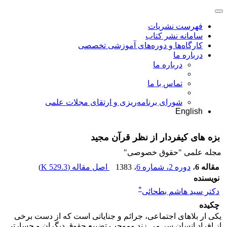
فهرست نشریات
سامانه نشر کتاب
کارگاه‌ها و دوره‌های آموزشی تخصصی
درباره ما
درباره ما
تماس با ما
شورای برنامه‌ریزی و ارتقای مجلات علمی
English
بزه های کیفردار از نظر قرآن مجید
مجله علمی "حقوق خصوصی"
مقاله 6
،
دوره 2، شماره 6
، 1383
اصل مقاله (
529.3 K
)
نویسنده
*
دکتر سید هاشم بطحائی
چکیده
یکی ار بلاهای اجتماعی، جرائم و جنایاتی است که از دست برخی
از افراد انسان سر می زند وموجب تضییع حقوق دیگران و جسارتی