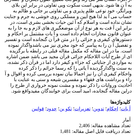
به آ ن ها شود. بدیهی است سکوت وبی تفاوتی در برابر این بلای
ویرانگر، خود نوعی ظلم پذیری و بی تفاوتی بر جانی و ظالم به
حساب می آ ید لذا هیج آیین و مسلکی روی خوشی به جرم و جنایت
نشان نداده است و اسلام که آ ئین حیات بخشی بشری است، در
برابر این آ فت به هر نوع از آن موضعگیری های لازم و به جا را به
عنوان قانون مجازات انجام داده است و آ یات مشتمل بر احکام و
دستورهای کیفری و جزائی را در متن قرآ ن گنجانده است و تفسیر
و تفصیل آ ن را به پیامبر که خود مجری نیز می باشدواگذار نموده
است. ما در این مقاله که مکمل مقاله قبلی در رابطه با برگزیده
ای از طرح آیات اللاحکام جزائی قرآن مجید می باشد ضمن اشاره
به مواردی از جنایاتی که جزاء و کیفر دارد اما در قرآن ذکر نشده،
به سنت واگذارگردیده آ یاتی را که رسما جرائم را ذکر کرده
واحکام کیفری آن را نیز اجمالا بیان نموده بررسی کرده و اقوال و آ
راء و برداشت های فقهاء و مفسرین شیعه و سنی به عنایت با
احادیث وروایات را ذکر نموده و مشت نمونه خرواری از طرح را
دراین مقاله گنجانده، امید است برای خوانندگان مفیدواقع شود.
کلیدواژه‌ها
آ یات
؛
احکام
؛
تدوین
؛
تعزیرات
؛
تکو ین
؛
حدود
؛
قوانین
آمار
تعداد مشاهده مقاله: 2,406
تعداد دریافت فایل اصل مقاله: 1,481