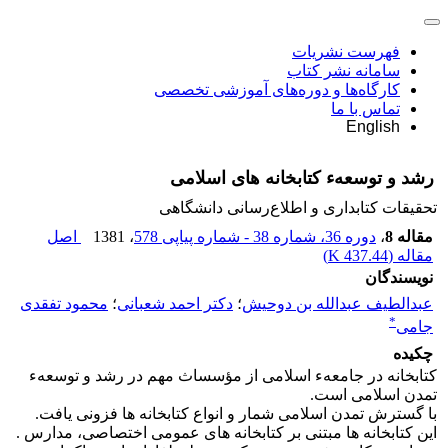
فهرست نشریات
سامانه نشر کتاب
کارگاه‌ها و دوره‌های آموزشی تخصصی
تماس با ما
English
رشد و توسعهء کتابخانه های اسلامی
تحقیقات کتابداری و اطلاع‌رسانی دانشگاهی
مقاله 8
،
دوره 36، شماره 38 - شماره پیاپی 578
، 1381
اصل
مقاله (
437.44 K
)
نویسندگان
عبدالطیف عبدالله بن دوحیش
؛
دکتر احمد شعبانى
؛
محمود تفقدى
*
جامى
چکیده
کتابخانه در جامعهء اسلامی از مؤسساث مهم در رشد و توسعهء
تمدن اسلامی است.
با گسترش تمدن اسلامی شمار و انواع کتابخانه ها فزونی یافت.
این کتابخانه ها مبتنی بر کتابخانه های عمومی اختصاصی، مدارس .