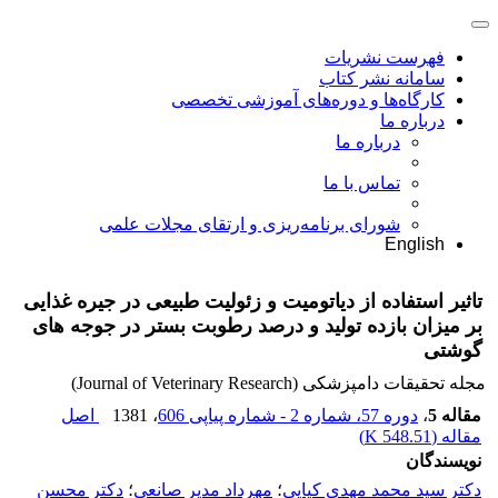
فهرست نشریات
سامانه نشر کتاب
کارگاه‌ها و دوره‌های آموزشی تخصصی
درباره ما
درباره ما
تماس با ما
شورای برنامه‌ریزی و ارتقای مجلات علمی
English
تاثیر استفاده از دیاتومیت و زئولیت طبیعی در جیره غذایی
بر میزان بازده تولید و درصد رطوبت بستر در جوجه های
گوشتی
مجله تحقیقات دامپزشکی (Journal of Veterinary Research)
مقاله 5
،
دوره 57، شماره 2 - شماره پیاپی 606
، 1381
اصل
مقاله (
548.51 K
)
نویسندگان
دکتر سید محمد مهدی کیایی
؛
مهرداد مدیر صانعی
؛
دکتر محسن