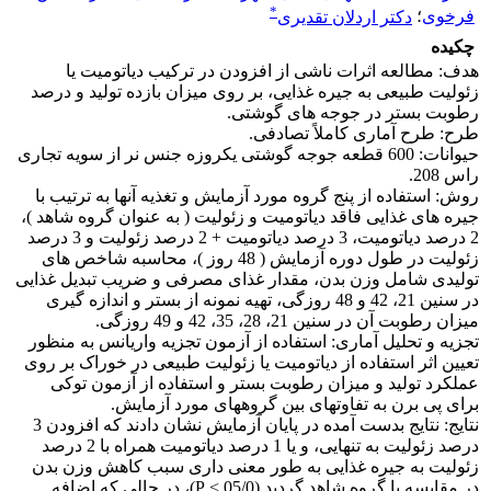
*
فرخوی
؛
دکتر اردلان تقدیری
چکیده
هدف: مطالعه اثرات ناشی از افزودن در ترکیب دیاتومیت یا
زئولیت طبیعی به جیره غذایی، بر روی میزان بازده تولید و درصد
رطوبت بستر در جوجه های گوشتی.
طرح: طرح آماری کاملاً تصادفی.
حیوانات: 600 قطعه جوجه گوشتی یکروزه جنس نر از سویه تجاری
راس 208.
روش: استفاده از پنج گروه مورد آزمایش و تغذیه آنها به ترتیب با
جیره های غذایی فاقد دیاتومیت و زئولیت ( به عنوان گروه شاهد )،
2 درصد دیاتومیت، 3 درصد دیاتومیت + 2 درصد زئولیت و 3 درصد
زئولیت در طول دوره آزمایش ( 48 روز )، محاسبه شاخص های
تولیدی شامل وزن بدن، مقدار غذای مصرفی و ضریب تبدیل غذایی
در سنین 21، 42 و 48 روزگی، تهیه نمونه از بستر و اندازه گیری
میزان رطوبت آن در سنین 21، 28، 35، 42 و 49 روزگی.
تجزیه و تحلیل آماری: استفاده از آزمون تجزیه واریانس به منظور
تعیین اثر استفاده از دیاتومیت یا زئولیت طبیعی در خوراک بر روی
عملکرد تولید و میزان رطوبت بستر و استفاده از آزمون توکی
برای پی برن به تفاوتهای بین گروههای مورد آزمایش.
نتایج: نتایج بدست آمده در پایان آزمایش نشان دادند که افزودن 3
درصد زئولیت به تنهایی، و یا 1 درصد دیاتومیت همراه با 2 درصد
زئولیت به جیره غذایی به طور معنی داری سبب کاهش وزن بدن
در مقایسه با گروه شاهد گردید (05/0 > P)، در حالی که اضافه