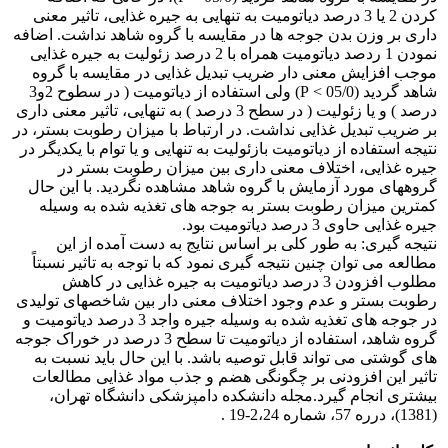
کردن 2 یا 3 درصد دیاتومیت به تنهایی به جیره غذایی، تاثیر معنی
داری بر وزن بدن جوجه ها در مقایسه با گروه شاهد نداشت. اضافه
نمودن 1 ردصد دیاتومیت همراه با 2 درصد زئولیت به جیره غذایی
موجب افزایش معنی دار ضریب تبدیل غذایی در مقایسه با گروه
شاهد گردید (05/0 > P) ولی استفاده از دیاتومیت ( در سطوح 2و3
درصد ) و یا زئولیت ( در سطح 3 درصد ) به تنهایی، تاثیر معنی داری
بر ضریب تبدیل غذایی نداشت. در ارتباط با میزان رطوبت بستر، در
نتیجه استفاده از دیاتومیت بازئولیت به تنهایی و یا توام با یکدیگر در
جیره غذایی، اختلاف معنی داری بین میزان رطوبت بستر در
گروههای مورد آزمایش با گروه شاهد مشاهده نگردید. با این حال
کمترین میزان رطوبت بستر به جوجه های تغذیه شده به وسیله
جیره غذایی حاوی 3 درصد دیاتومیت بود.
نتیجه گیری: به طور کلی بر اساس نتایج به دست آمده از این
مطالعه می توان چنین نتیجه گیری نمود که با توجه به تاثیر نسبتاً
مطلوب افزودن 3 درصد دیاتومیت به جیره غذایی در کاهش
رطوبت بستر و عدم وجود اختلاف معنی دار بین شاخصهای تولیدی
در جوجه های تغذیه شده به وسیله جیره واجد 3 درصد دیاتومیت و
گروه شاهد، استفاده از دیاتومیت تا سطح 3 درصد در خوراک جوجه
های گوشتی می تواند قابل توصیه باشد. با این حال باید نسبت به
تاثیر این افزودنی بر چگونگی هضم و جذب مواد غذایی مطالعات
بیشتری انجام گیرد.مجله دانشکده دامپزشکی دانشگاه تهران،
(1381)، درره 57، شماره 2،24-19 .