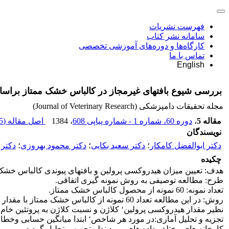
فهرست نشریات
سامانه نشر کتاب
کارگاه‌ها و دوره‌های آموزشی تخصصی
تماس با ما
English
بررسی شیوع بافتهای غیرمجاز در کالباس خشک ممتاز براساس
مجله تحقیقات دامپزشکی (Journal of Veterinary Research)
مقاله 5
،
دوره 60، شماره 1 - شماره پیاپی 608
، 1384
اصل مقاله (
 K
نویسندگان
دکتر ابوالفضل کامکار
؛
دکتر سعید بکایی
؛
دکتر محمود بهروزی
؛
دکتر 
چکیده
هدف: تعیین میزان هیدروکسی پرولین و بافتهای پیوندی کالباس خشک 
طرح: مطالعه توصیفی به روش نمونه گیری اتفاقی.
تعداد نمونه: 60 نمونه از محصول کالباس خشک ممتاز.
نظیر مقدار هیدروکسی پرولین‘ کلاژن و نسبت کلاژن به پروتئین خام
تجزیه و تحلیل آماری:در مورد هر شاخص‘ ابتدا میانگین حسابی وخطای 
کارخانه های مختلف داده های مورد نظر تجزیه و تحلیل گردید.