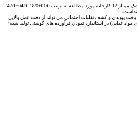
نتایج: نتایج حاصله نشان داد که میانگین مقدار هیدروکسی پرولین‘ کلاژن ونسبت کلاژن به پروتئین خام در 100 گرم محصول کالباس های خشک ممتاز 12 کارخانه مورد مطالعه به ترتیب 01/0±18/0‘ 04/0±42/1‘
بافت پیوندی و کشف تقلبات احتمالی می تواند از دقت عمل بالایی
واد غذایی) در استاندارد نمودن فرآورده های گوشتی تولید شده‘