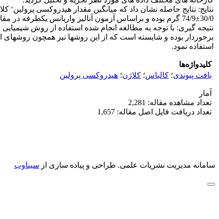
30/0±74/9 گرم بوده و براساس آزمون آنالیز واریانس یکطرفه در مقایسه هر شاخص در بین کارخانه های مختلف‘ اختلاف معنی داری وجود نداشت.
نتیجه گیری: با توجه به مطالعه انجام شده استفاده از روش شیمیایی
برخوردار بوده و شایسته است که از این روشها نیز همچون روشهای ا
استفاده نمود.
کلیدواژه‌ها
بافت پیوندی
؛
کالباس
؛
کلاژن
؛
هیدروکسی پرولین
آمار
تعداد مشاهده مقاله: 2,281
تعداد دریافت فایل اصل مقاله: 1,657
سامانه مدیریت نشریات علمی.
طراحی و پیاده سازی از
سیناوب