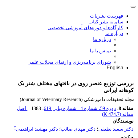
فهرست نشریات
سامانه نشر کتاب
کارگاه‌ها و دوره‌های آموزشی تخصصی
درباره ما
درباره ما
تماس با ما
شورای برنامه‌ریزی و ارتقای مجلات علمی
English
بررسی توزیع عنصر روی در بافتهای مختلف شتر یک
کوهانه ایرانی
مجله تحقیقات دامپزشکی (Journal of Veterinary Research)
مقاله 8
،
دوره 59، شماره 4 - شماره پیاپی 619
، 1383
اصل
مقاله (
474.7 K
)
نویسندگان
*
دکتر سعید نظیفی
؛
دکتر مهدی صائب
؛
دکتر مهشید ابراهیمی
چکیده