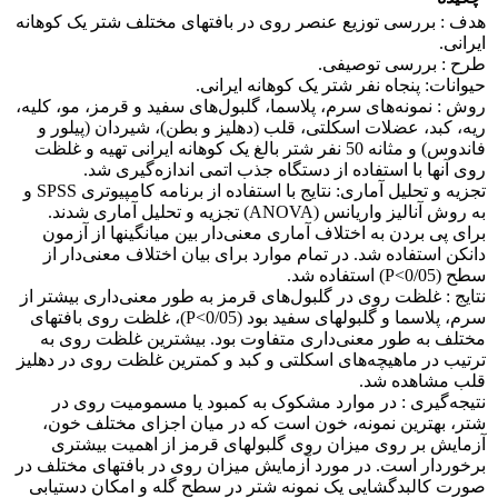
هدف : بررسی توزیع عنصر روی در بافتهای مختلف شتر یک کوهانه
ایرانی.
طرح : بررسی توصیفی.
حیوانات: پنجاه نفر شتر یک کوهانه ایرانی.
روش : نمونه‌های سرم، پلاسما، گلبول‌های سفید و قرمز، مو، کلیه،
ریه، کبد، عضلات اسکلتی، قلب (دهلیز و بطن)، شیردان (پیلور و
فاندوس) و مثانه 50 نفر شتر بالغ یک کوهانه ایرانی تهیه و غلظت
روی آنها با استفاده از دستگاه جذب اتمی اندازه‌گیری شد.
تجزیه و تحلیل آماری: نتایج با استفاده از برنامه کامپیوتری SPSS و
به روش آنالیز واریانس (ANOVA) تجزیه و تحلیل آماری شدند.
برای پی بردن به اختلاف آماری معنی‌دار بین میانگینها از آزمون
دانکن استفاده شد. در تمام موارد برای بیان اختلاف معنی‌دار از
سطح (P<0/05) استفاده شد.
نتایج : غلظت روی در گلبول‌های قرمز به طور معنی‌داری بیشتر از
سرم، پلاسما و گلبولهای سفید بود (P<0/05)، غلظت روی بافتهای
مختلف به طور معنی‌داری متفاوت بود. بیشترین غلظت روی به
ترتیب در ماهیچه‌های اسکلتی و کبد و کمترین غلظت روی در دهلیز
قلب مشاهده شد.
نتیجه‌گیری : در موارد مشکوک به کمبود یا مسمومیت روی در
شتر، بهترین نمونه، خون است که در میان اجزای مختلف خون،
آزمایش بر روی میزان روی گلبولهای قرمز از اهمیت بیشتری
برخوردار است. در مورد آزمایش میزان روی در بافتهای مختلف در
صورت کالبدگشایی یک نمونه شتر در سطح گله و امکان دستیابی