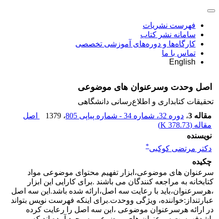
فهرست نشریات
سامانه نشر کتاب
کارگاه‌ها و دوره‌های آموزشی تخصصی
تماس با ما
English
اصل وحدت وسرعنوان های موضوعی
تحقیقات کتابداری و اطلاع‌رسانی دانشگاهی
مقاله 3
،
دوره 32، شماره 34 - شماره پیاپی 805
، 1379
اصل
مقاله (
378.73 K
)
نویسنده
*
دکتر مرتضی کوکبی
چکیده
سرعنوان های موضوعی،ابزار تفهیم محتوای موضوعی مواد
کتابخانه به مراجعه کنندگان می باشند .برای کارایی این ابزار
،هرسرعنوان،باید با رعایت سه اصل،ارائه شده باشد.این سه اصل
عبارتنداز:خواننده، ویژگی ووحدت.برای اینکه فهرست نویس بتواند
در ارائه هرسرعنوان موضوعی ،این سه اصل را رعایت کرده
باشدفهرست سرعنوان های موضوعی به وجود آمده اند که