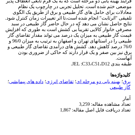
فرایند بهینه یابی دو مرحله است که به یک فرم تابعی انعطاف پذیر
موضعی ختم شده است. تحلیل تجربی در چارچوب یک نظام
معادلات برای حامل های گاز طبیعی و برق از طریق یک الگوی
تلفیقی "اثرثابت" انجام شده است،تا اثر تغییرات زمان کنترل شود.
نتایج حاصل نشان می دهد که در حال حاضر گاز طبیعی در سبد
مصرفی خانوار کالایی تقریباً بی کشش است به طوری که افزایش
قیمت گاز طبیعی به میزان یک درصد می تواند مقدار تقاضای گاز
طبیعی را در استانهای تهران و اصفهان به ترتیب به میزان 96/0 و
76/0 درصد کاهش دهد. کشش های درآمدی تقاضای گاز طبیعی و
برق نیز بین صفر و یک قرار دارند که حاکی از ضروری بودن
آنهاست.
طبقه بندی JEL :C33،C51،D12.
کلیدواژه‌ها
برق
؛
بهینه یابی دو مرحله ای
؛
تقاضای انرژی
؛
داده های پیمایشی
؛
گاز طبیعی
آمار
تعداد مشاهده مقاله: 3,259
تعداد دریافت فایل اصل مقاله: 1,867