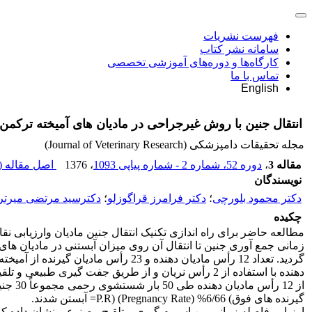
فهرست نشریات
سامانه نشر کتاب
کارگاه‌ها و دوره‌های آموزشی تخصصی
تماس با ما
English
انتقال جنین با روش غیرجراحی در مادیان های آمیخته ترکمن 
مجله تحقیقات دامپزشکی (Journal of Veterinary Research)
مقاله 3
،
دوره 52، شماره 2 - شماره پیاپی 1093
، 1376
اصل مقاله (
نویسندگان
دکتر محمود بلورچی
؛
دکتر فرامرز قراگوزلو
؛
دکترسید مرتضی میرتر
چکیده
مطالعه حاضر برای راه اندازی تکنیک انتقال جنین مادیان وارزیابی
گردید. تعداد 12 رأس مادیان دهنده 
دهنده با استفاده از 2 رأس نریان و از طریق جفت گیری طبیعی و تلقیح مصنوعی انجام شد.
گیرنده های فوق) 6/66% (Pregnancy Rate) (P.R= آبستن شدند.