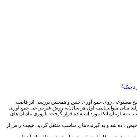
*
 تاجیک
تلقیح مصنوعی روی جمع آوری جنین و همچنین بررسی اثر فاصله
ده انجام شد. جنین های 7-8 روزه مادیان های دهنده،در دو فصل تولید مثلی متوالی(نیمه اول هر سال)به روش غیرجراحی جمع آوری
 ورامین وابسته به سازمان اتکا مورد استفاده قرار گرفت. باروری مادیان های
 مجموعاً 30 جنین (60% R.R (Recovery Rate) به دست آمد که 27 جنین قابل انتقال تشخیص داده شد و به گیرنده های مناسب منتقل گردید. هیجده رأس از
یقه بعد از اسپرم گیری نیز باروری قابل قبولی دارد و همچنین فاصله زمانی جمع آوری جنین تا انتقال آن تا