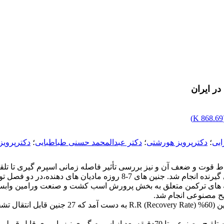
در ایران
)
868.69 K
ابی
؛
دکترپرویز هورشتی
؛
دکتر عبدالمحمد حسنی طباطبایی
؛
دکترپرویز
 نقاط قوت و ضعف آن و نیز بررسی تأثیر فاصله زمانی اسپرم گیری تا 
زمانی جمع آوری جنین تا انتقال آن روی میزان آبستنی در مادیان های گیرن
و 23 رأس مادیان گیرنده از آمیخته های ترکمن متعلق به بخش پرورش اسب کشت و صنعت
از 12 رأس مادیان دهنده طی 50 بار شستشوی رحمی
ارزیابی فاصله زمانی بین اسپرم گیری و تلقیح مصنوعی نشان داده که تلقیح مصنوعی تا 70دق