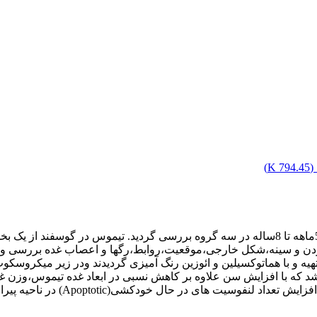
(
794.45 K
)
در این پژوهش تیموس 30رأس گوسفند نر وماده،نژاد بومی ایرانی،از5ماهه تا 8ساله در سه گروه
ردن و سینه،شکل خارجی،موقعیت،روابط،رگها و اعصاب غده بررسی وابع
 فرمالین،از هر نمونه برشهای به ضخامت 6میکرومتر تهیه و با هماتوکسیلین و ائوزین رنگ آمیزی گ
 که با افزایش سن علاوه بر کاهش نسبی در ابعاد غده تیموس،وزن غد
Apop) در ناحیه پیرامونی وافزایش اجسام هاسال در نواحی مرکزی مشاهده گردید.