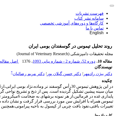
فهرست نشریات
سامانه نشر کتاب
کارگاه‌ها و دوره‌های آموزشی تخصصی
تماس با ما
English
روند تحلیل تیموس در گوسفندان بومی ایران
مجله تحقیقات دامپزشکی (Journal of Veterinary Research)
مقاله 10
،
دوره 52، شماره 2 - شماره پیاپی 1093
، 1376
اصل مقاله 
نویسندگان
*
دکتر بیژن رادمهر
؛
دکتر حسن گیلان پور
؛
دکتر مریم رضائیان
چکیده
میان سینه پیشین تشکیل گردیده است. پس از ذبح و تشریح نواحی گ
پایداری غده در
تیموس همراه با افزایش سن مورد بررسی قرار گرفت و نشان داده شد
تغییرات بافتی،نفوذ بافت چربی از کپسول به ناحیه پیرامونی،همچنین افزایش تعداد لنفوسیت های در حال خودکشی(totic
کلیدواژه‌ها