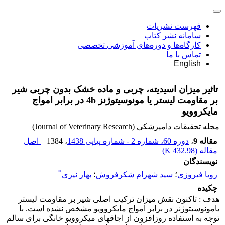
فهرست نشریات
سامانه نشر کتاب
کارگاه‌ها و دوره‌های آموزشی تخصصی
تماس با ما
English
تاثیر میزان اسیدیته، چربی و ماده خشک بدون چربی شیر
بر مقاومت لیستر یا مونوسیتوژنز 4b در برابر امواج
مایکروویو
مجله تحقیقات دامپزشکی (Journal of Veterinary Research)
مقاله 9
،
دوره 60، شماره 2 - شماره پیاپی 1438
، 1384
اصل
مقاله (
432.98 K
)
نویسندگان
*
رویا فیروزی
؛
سید شهرام شکرفروش
؛
بهار نیری
چکیده
هدف : تاکنون نقش میزان ترکیب اصلی شیر بر مقاومت لیستر
یامونوسیتوژنز در برابر امواج مایکروویو مشخص نشده است. با
توجه به استفاده روزافزون از اجاقهای میکروویو خانگی برای سالم