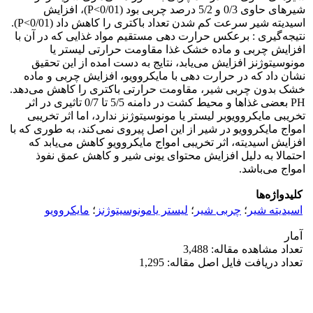
شیرهای حاوی 0/3 و 5/2 درصد چربی بود (P<0/01)، افزایش
اسیدیته شیر سرعت کم شدن تعداد باکتری را کاهش داد (P<0/01).
نتیجه‌گیری : برعکس حرارت دهی مستقیم مواد غذایی که در آن با
افزایش چربی و ماده خشک غذا مقاومت حرارتی لیستر یا
مونوسیتوژنز افزایش می‌یابد، نتایج به دست امده از این تحقیق
نشان داد که در حرارت دهی با مایکروویو، افزایش چربی و ماده
خشک بدون چربی شیر، مقاومت حرارتی باکتری را کاهش می‌دهد.
PH بعضی غذاها و محیط کشت در دامنه 5/5 تا 0/7 تاثیری در اثر
تخریبی مایکروویوبر لیستر یا مونوسیتوژنز ندارد، اما اثر تخریبی
امواج مایکروویو در شیر از این اصل پیروی نمی‌کند، به طوری که با
افزایش اسیدیته، اثر تخریبی امواج مایکروویو کاهش می‌یابد که
احتمالا به دلیل افزایش محتوای یونی شیر و کاهش عمق نفوذ
امواج می‌باشد.
کلیدواژه‌ها
اسیدیته شیر
؛
چربی شیر
؛
لیستر یامونوسیتوژنز
؛
مایکروویو
آمار
تعداد مشاهده مقاله: 3,488
تعداد دریافت فایل اصل مقاله: 1,295