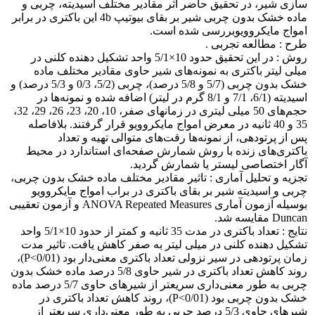
سازی شیر، در تحقیق حاضر اثر مقادیر مختلف اسیدیته، چربی و
ماده خشک بدون چربی شیر بر بقای بیوتیپ 4b این باکتری در برابر
امواج مایکروویوبررسی شده است.
طرح : مطالعه تجربی .
روش : در این تحقیق حدود 10×5/1 واحد تشکیل دهنده کلنی در
میلی لیتر باکتری به نمونه‌های شیر حاوی مقادیر مختلف ماده
خشک بدون چربی (5/7 و 5/8 درصد)، چربی (5/2، 0/3 و 5/3 درصد) و
اسیدیته (6/1، 7/1 و 8/1 گرم در لیتر) اضافه شده و نمونه‌ها در
حجم‌های 50 میلی لیتری در زمانهای صفر، 10، 20، 23، 26، 29، 32،
35 و 40 ثانیه در معرض امواج مایکروویو قرار گرفتند. بلافاصله
پس از پرتودهی، از نمونه‌ها رقت‌های متوالی تهیه و تعداد
باکتری‌های زنده با روش شمارش صفحه‌ای استاندارد در محیط
آگار اختصاصی لیستر یا شمارش گردید.
تجزیه و تحلیل آماری : تاثیر مقادیر مختلف ماده خشک بدون چربی،
چربی و اسیدیته شیر بر بقای باکتری در براب امواج مایکروویو
بوسیله آزمون آماری ANOVA Repeated Measures و آزمون تعقیبی
Duncan مقایسه شد.
نتایج : تعداد باکتری در مدت 35 ثانیه و کمتر از حدود 10×5/1 واحد
تشکیل دهنده کلنی در میلی لیتر به صفر کاهش یافت. تاثیر مدت
زمان پرتودهی در سیر نزولی تعداد باکتری معنی‌دار بود (P<0/01)،
روند کاهش تعداد باکتری در شیر حاوی 5/8 درصد ماده خشک بدون
چربی به طور معنی‌داری سریعتر از شیرهای حاوی 5/7 درصد ماده
خشک بدون چربی بود (P<0/01)، روند کاهش تعداد باکتری در
شیرهای حاوی 5/3 درصد چربی به طور معنی‌داری سریعتر از