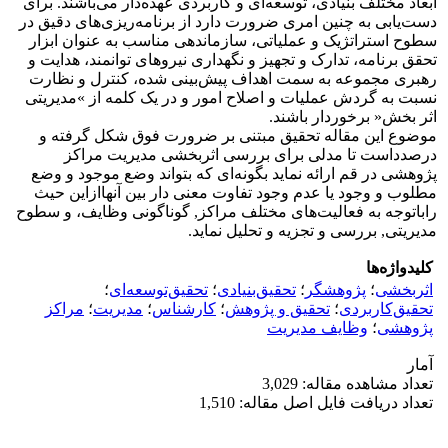
ابعاد مختلف بنیادی، توسعه‌ای و کاربردی عهده‌دار می‌باشند. برای
دست‌یابی به چنین امری ضرورت دارد از برنامه‌ریزی‌های دقیق در
سطوح استراتژیک و عملیاتی، سازماندهی مناسب به عنوان ابزار
تحقق برنامه، تدارک و تجهیز و نگهداری نیروهای توانمند، هدایت و
رهبری مجموعه به سمت اهداف پیش‌بینی شده، کنترل و نظارت
نسبت به گردش عملیات و اصلاح امور و در یک کلمه از »مدیریتی
اثر بخش« برخوردار باشند.
موضوع این مقاله تحقیق مبتنی بر ضرورت فوق شکل گرفته و
درصدداست تا مدلی برای بررسی اثربخشی مدیریت مراکز
پژوهشی در قم ارائه نماید بگونه‌ای که بتواند وضع موجود و وضع
مطلوب و وجود یا عدم وجود تفاوت معنی دار بین آنهاازاین حیث
راباتوجه به فعالیت‌های مختلف مراکز, گوناگونی وظایف، و سطوح
مدیریتی, بررسی و تجزیه و تحلیل نماید.
کلیدواژه‌ها
اثر‌بخشی
؛
پژوهشگر
؛
تحقیق‌بنیادی
؛
تحقیق‌توسعه‌ای
؛
تحقیق‌کاربردی
؛
تحقیق و پژوهش
؛
کارشناس
؛
مدیریت
؛
مراکز
پژوهشی
؛
وظایف مدیریت
آمار
تعداد مشاهده مقاله: 3,029
تعداد دریافت فایل اصل مقاله: 1,510