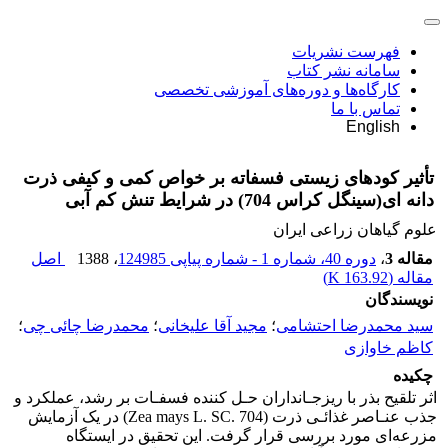
فهرست نشریات
سامانه نشر کتاب
کارگاه‌ها و دوره‌های آموزشی تخصصی
تماس با ما
English
تأثیر کودهای زیستی فسفاته بر خواص کمی و کیفی ذرت
دانه ای(سینگل کراس 704) در شرایط تنش کم آبی
علوم گیاهان زراعی ایران
مقاله 3
،
دوره 40، شماره 1 - شماره پیاپی 124985
، 1388
اصل
مقاله (
163.92 K
)
نویسندگان
سید محمدرضا احتشامی
؛
مجید آقا علیخانی
؛
محمدرضا چائی چی
؛
کاظم خاوازی
چکیده
اثر تلقیح بذر با ریزجـانداران حـل کننده فسفـات بر رشد، عملکرد و
جذب عنـاصر غذائـی ذرت (Zea mays L. SC. 704) در یک آزمایش
مزرعه‌ای مورد بررسی قرار گرفت. این تحقیق در ایستگاه