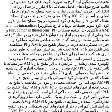
تحقیقاتی مشکین آباد کرج به صورت کرت های خرد شده و در
قالب طرح بلوک های کامل تصادفی با 4 تکرار در سال زراعی
1384 اجرا گردید. تیمارهای آبیاری در سه سطح به عنوان عامل
اصلی بر اساس 70، 100 و 130 میلی متر تبخیر تجمعی از سطح
تشتک کلاس A و تیمارهای کود فسفره در پنج سطح شامل بدون
کود، کود سوپر فسفات تریپل، قارچ میکوریزا Glomus intraradices
(AM)، باکتری حل کننده فسفات Pseudomonas fluorescens (Pf) و
مخلوطی از این دو ریزجاندار به عنوان عامل فرعی در نظر گرفته
شدند. تأثیر مثبت بر رشد گیاه، جذب عناصر غذائی، عملکرد و
اجزای عملکرد دانه ذرت در تیمار تلقیح بذر با AM و Pf مشاهده
شد. تلقیح بذر با AM+Pf تحت شرایط تنش کم آبی به طور معنی
داری عملکرد دانه، اجزای عملکرد، شاخص برداشت، غلظت
نیتروژن و فسفر دانه، میزان فسفر قابل دسترس خاک و درصد
کلونیزه شدن ریشه را افزایش داد. اثر تلقیح بذر با AM نیز مشابه با
تأثیر تلقیح بذر با AM+Pf بود. در برخی از صفات اندازه گیری شده
تحت شرایط معمولی آبیاری (70 میلی متر تبخیر تجمعی از سطح
تشتک کلاس A)، تیمار کود شیمیائی بالاتر از تیمار تلقیح بذر با
AM+Pf بود، اما این اختلاف معنی دار نبود. در مقایسه با نتایج به
دست آمده از تیمارهای تلقیح بذر با AM+Pf و AM، تیمار تلقیح بذر
با Pf تأثیر ضعیفی داشت و حاکی از آن است که این ریزجاندار به
منظور تأثیر قوی و مثبت نیاز به یک مکمل دارد. تمام ویژگی‌های
اندازه‌گیری شده در تیمارهای تلقیح بذر با AM+Pf و AM تحت
شرایط تنش کم آبی بالاتر از تیمارهای کود شیمیائی و بدون تلقیح
بودند. بعلاوه ویژگی‌های مورد ارزیابی تیمار تلقیح بذر با AM+Pf