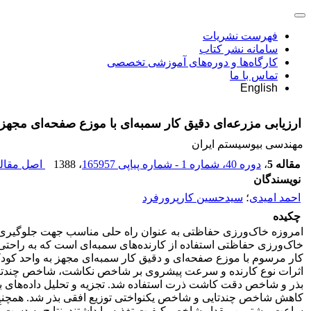
فهرست نشریات
سامانه نشر کتاب
کارگاه‌ها و دوره‌های آموزشی تخصصی
تماس با ما
English
ارزیابی مزرعه‌ای دقیق کار سمبه‌ای با موزع صفحه‌ای مج
مهندسی بیوسیستم ایران
مقاله 5
،
دوره 40، شماره 1 - شماره پیاپی 165957
، 1388
اصل مقاله
نویسندگان
احمد امیدی
؛
سیدحسین کارپرورفرد
چکیده
امروزه خاک‌ورزی حفاظتی به عنوان راه حلی مناسب جهت جلوگیری 
اثرات نوع کارنده و سرعت پیشروی بر شاخص نکاشت، شاخص چندتای
بذر و شاخص دقت کاشت ذرت استفاده شد. تجزیه و تحلیل داده‌ها
ساعت بیشترین مقدار شاخص کیفیت تغذیه را داشتند. نتایج به دست آمده نشان داد که دقیق کار سم