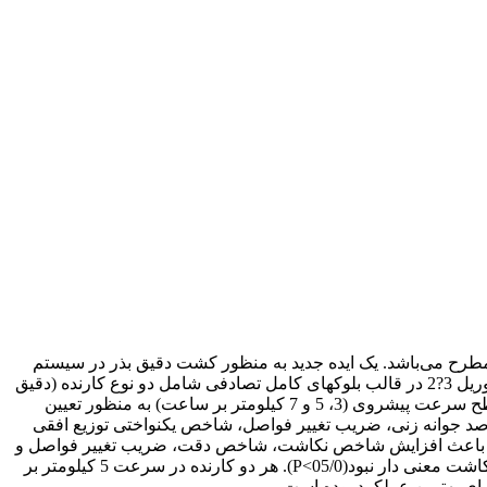
ح می‌باشد. یک ایده جدید به منظور کشت دقیق بذر در سیستم
خاک‌ورزی حفاظتی استفاده از کارنده‌های سمبه‌ای است که به راحتی در زمین‌های با بقایای انبوه کار می‌کنند. در این تحقیق از آزمایش فاکتوریل 3?2 در قالب بلوکهای کامل تصادفی شامل دو نوع کارنده (دقیق
کار مرسوم با موزع صفحه‌ای و دقیق کار سمبه‌ای مجهز به واحد کودکار جهت کاشت همزمان کود و بذر در سیستم بی‌خاک‌ورزی) و سه سطح سرعت پیشروی (3، 5 و 7 کیلومتر بر ساعت) به منظور تعیین
جوانه زنی، ضریب تغییر فواصل، شاخص یکنواختی توزیع افقی
روی باعث افزایش شاخص نکاشت، شاخص دقت، ضریب تغییر فواصل و
کاهش شاخص چندتایی و شاخص یکنواختی توزیع افقی بذر شد. همچنین اثر سرعت پیشروی بر درصد سبز شدن، سرعت سبزشدن و عمق کاشت معنی دار نبود(05/0>P). هر دو کارنده در سرعت 5 کیلومتر بر