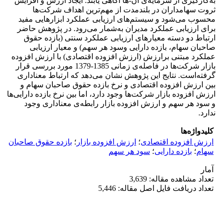
به‌کارگیری از سرمایه‌ی آن-ها آگاهی یابند. ایجاد ارزش و افزایش
ثروت سهامداران در بلندمدت از مهم‌ترین اهداف شرکت‌ها
محسوب می‌شود و سیستم‌های ارزیابی عملکرد ابزارهایی مفید
برای ارزیابی عملکرد مدیران به‌شمار می‌رود. در پژوهش حاضر
ارتباط دو دسته معیارهای ارزیابی عملکرد سنتی (بازده حقوق
صاحبان سهام، بازده دارایی وسود هر سهم) و معیار ارزیابی
عملکرد مبتنی برارزش (ارزش افزوده اقتصادی) با ارزش افزوده
بازار شرکت‌ها در فاصله‌ی زمانی 1385-1379 مورد بررسی قرار
گرفته‌است. نتایج این پژوهش نشان می‌دهد که ارتباط معناداری
بین ارزش افزوده اقتصادی و نرخ بازده حقوق صاحبان سهام و
ارزش افزوده بازار شرکت‌ها وجود دارد، اما بین نرخ بازده دارایی‌ها
و سود هر سهم و ارزش افزوده بازار رابطه‌ی معناداری وجود
ندارد.
کلیدواژه‌ها
ارزش افزوده اقتصادی
؛
ارزش افزوده بازار
؛
بازده حقوق صاحبان
سهام
؛
بازده دارایی
؛
سود هر سهم
آمار
تعداد مشاهده مقاله: 3,639
تعداد دریافت فایل اصل مقاله: 5,446