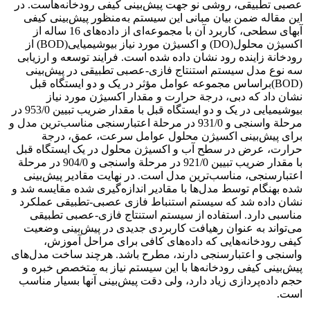
عصبی تطبیقی، روشی نو جهت پیش‌بینی کیفی رودخانه‌هاست. در
این مقاله ضمن بیان مبانی این سیستم به‌منظور پیش‌بینی کیفی
آبهای سطحی، کاربرد آن با مجموعه‌ای از داده‌های 16 ساله از
اکسیژن محلول(DO) و اکسیژن مورد نیاز بیوشیمیایی(BOD) از
رودخانة زاینده رود نشان داده شده است. فرایند توسعه و ارزیابی
سه نوع مدل سیستم استنتاج فازی-عصبی تطبیقی در پیش‌بینی
(BOD)براساس مجموعه عوامل مؤثر در یک و دو ایستگاه قبل
نشان داد که دبی، درجة حرارت و مقدار اکسیژن مورد نیاز
بیوشیمیایی در یک و دو ایستگاه قبل با مقدار ضریب تبیین 953/0 در
مرحلة واسنجی و 931/0 در مرحلة اعتبارسنجی مناسب‌ترین مدل و
برای پیش‌بینی اکسیژن محلول عوامل سرعت، عمق، درجة
حرارت، عرض در سطح آب و اکسیژن محلول در یک ایستگاه قبل
با مقدار ضریب تبیین 921/0 در مرحلة واسنجی و 904/0 در مرحلة
اعتبارسنجی، مناسب‌ترین مدل است. در نهایت مقادیر پیش‌بینی
شده بهنگام توسط مدل‌ها با مقادیر اندازه‌گیری شده مقایسه شد و
نشان داده شد که سیستم استنباط فازی عصبی-تطبیقی عملکرد
مناسبی دارد. استفاده از سیستم استنتاج فازی-عصبی تطبیقی
می‌تواند به عنوان رهیافت کاربردی جدیدی در پیش‌بینی وضعیت
کیفی رودخانه‌هایی که داده‌های کافی برای مراحل آموزش،
واسنجی و اعتبارسنجی دارند، مطرح باشد. هرچند ساخت مدل‌های
پیش‌بینی کیفی رودخانه‌ها با این سیستم نیاز به متخصص خبره و
حجم داده‌پردازی زیاد دارد، ولی دقت پیش‌بینی آنها بسیار مناسب
است.