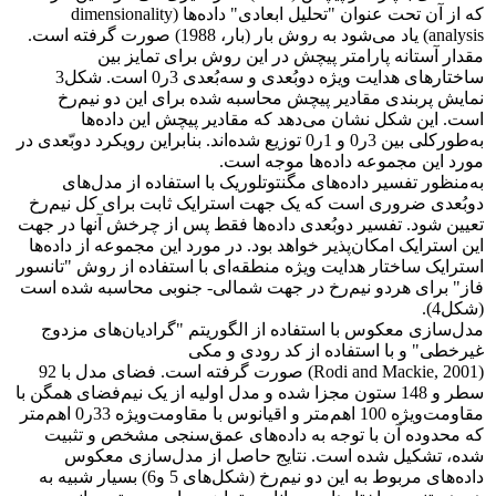
که از آن تحت عنوان "تحلیل ابعادی" داده‌ها (dimensionality
analysis) یاد می‌شود به روش بار (بار، 1988) صورت گرفته ‌است.
مقدار آستانه پارامتر پیچش در این روش برای تمایز بین
ساختارهای هدایت ‌ویژه دوبُعدی و سه‌بُعدی 3ر0 است. شکل3
نمایش پربندی مقادیر پیچش محاسبه شده برای این دو نیم‌رخ
است. این شکل نشان می‌دهد که مقادیر پیچش این داده‌ها
به‌طورکلی بین 3ر0 و 1ر0 توزیع شده‌اند. بنابراین رویکرد دوبّعدی در
مورد این مجموعه داده‌ها موجه است.
به‌منظور تفسیر داده‌های مگنتوتلوریک با استفاده از مدل‌های
دوبُعدی ضروری است که یک جهت استرایک ثابت برای کل نیم‌رخ
تعیین شود. تفسیر دوبُعدی داده‌ها فقط پس از چرخش آنها در جهت
این استرایک امکان‌پذیر خواهد بود. در مورد این مجموعه از داده‌ها
استرایک ساختار هدایت ‌ویژه منطقه‌ای با استفاده از روش "تانسور
فاز" برای هردو نیم‌رخ در جهت شمالی- جنوبی محاسبه شده ‌است
(شکل4).
مدل‌سازی معکوس با استفاده از الگوریتم "گرادیان‌های مزدوج
غیرخطی" و با استفاده از کد رودی و مکی
(Rodi and Mackie, 2001) صورت گرفته‌ است. فضای مدل با 92
سطر و 148 ستون مجزا شده و مدل اولیه از یک نیم‌فضای همگن با
مقاومت‌ویژه 100 اهم‌متر و اقیانوس با مقاومت‌ویژه 33ر0 اهم‌متر
که محدوده آن با توجه به داده‌های عمق‌سنجی مشخص و تثبیت
شده، تشکیل شده ‌است. نتایج حاصل از مدل‌سازی معکوس
داده‌های مربوط به این دو نیم‌رخ (شکل‌های 5 و6) بسیار شبیه به