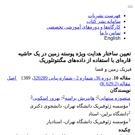
فهرست نشریات
سامانه نشر کتاب
کارگاه‌ها و دوره‌های آموزشی تخصصی
تماس با ما
English
تعیین ساختار هدایت ویژه پوسته زمین در یک حاشیه
قاره‌ای با استفاده از داده‌های مگنتوتلوریک
فیزیک زمین و فضا
مقاله 10
،
دوره 36، شماره 2 - شماره پیاپی 320289
، 1389
اصل
مقاله (
629.2 K
)
نویسندگان
3
2
1
منصوره منتهایی
؛
هاینریش براسه
؛
بهروز اسکویی
1
مؤسسه ژئوفیزیک دانشگاه تهران- دانشجوی دکتری
2
دانشگاه برلین- استاد
3
مؤسسه ژئوفیزیک دانشگاه تهران- استادیار
چکیده