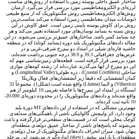
ساختار عمیق داخلی پوسته زمین با استفاده از روش‌های مناسب
لرزه‌ای و الکترومغناطیسی مورد بررسی قرار می‌گیرد. ازمیان
روش‌های الکترومغناطیسی روش مگنتوتلوریک که از منبع طبیعی
(نوسانات میدان مغناطیسی زمین) استفاده می‌کند مناسب‌ترین
روش برای کاوش پوسته پایینی زمین است. عمق کاوش در این
روش بسته به بسامد نوسان‌های مورد استفاده تغییر می‌کند و هر
چه بسامد کمتر باشد، ساختارهای عمیق‌تر بررسی می‌شوند. در این
مقاله داده‌های مگنتوتلوریک بلند دوره (بسامد کوتاه) که در منطقه
حاشیه قاره‌ای شیلی در امتداد دو نیم‌رخ شرقی-غربی و در
عرض‌های جغرافیائی‌ 39.3 و 38.9 درجه جنوبی برداشت شده‌اند،
مورد بررسی قرار گرفته ‌است. قطعه‌های زمین‌شناسی مهم که
این دو نیم‌رخ‌ از آنها می‌گذرند عبارت‌اند از: رشته کوه‌های موازی
ساحلی (Coastal Cordillera) ، دره طولی(Longitudinal Valley) و
کمان آتشفشانی که دقیقاً زیر آتشفشان‌های فعال ویلاریکا
(Villarrica) و لایما (Llaima) واقع شده ‌است (شکل1). مجموعاً 32
ایستگاه در امتداد این نیم‌رخ‌ها با فاصله تقریبی 10 کیلومتر از هم
واقع شده‌اند و داده‌های مگنتوتلوریک را در محدوده دوره‌ای 20.000-
10 ثانیه ثبت کرده‌اند.
مهم‌ترین مشکلی که در استفاده از این داده‌های MT دورة بلند
وجود دارد، اثر واپیچش گالوانیکی ناشی از ناهمگنی‌های سه‌بُعدی
کوچک محلی است که در قسمت‌های سطحی‌تر قرارگرفته و باعث
می‌شوند که پاسخ‌های ناشی از ساختار عمیق دوبُعدی منطقه‌ای
پنهان شود. میزان انحراف داده‌های مگنتوتلوریک از مدل دوبُعدی
منطقه‌ای با پارامتر پیچش (skew) اندازه‌گیری می‌شود. این مرحله