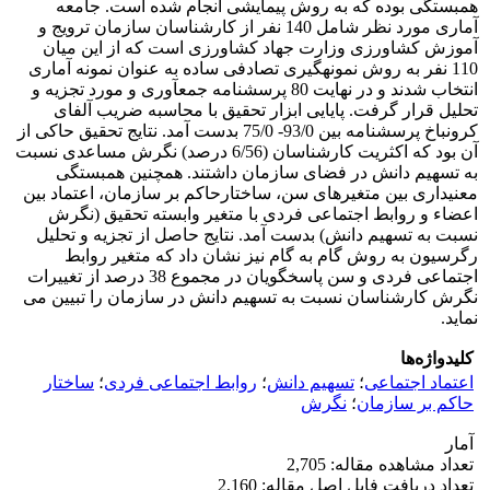
همبستگی بوده که به روش پیمایشی انجام شده است. جامعه
آماری مورد نظر شامل 140 نفر از کارشناسان سازمان ترویج و
آموزش کشاورزی وزارت جهاد کشاورزی است که از این میان
110 نفر به روش نمونه‎گیری تصادفی ساده به عنوان نمونه آماری
انتخاب شدند و در نهایت 80 پرسشنامه جمع‎آوری و مورد تجزیه و
تحلیل قرار گرفت. پایایی ابزار تحقیق با محاسبه ضریب آلفای
کرونباخ پرسشنامه بین 93/0- 75/0 بدست آمد. نتایج تحقیق حاکی از
آن بود که اکثریت کارشناسان (6/56 درصد) نگرش مساعدی نسبت
به تسهیم دانش در فضای سازمان داشتند. همچنین همبستگی
معنی‎داری بین متغیرهای سن، ساختارحاکم بر سازمان، اعتماد بین
اعضاء و روابط اجتماعی فردی با متغیر وابسته تحقیق (نگرش
نسبت به تسهیم دانش) بدست آمد. نتایج حاصل از تجزیه و تحلیل
رگرسیون به روش گام به گام نیز نشان داد که متغیر روابط
اجتماعی فردی و سن پاسخگویان در مجموع 38 درصد از تغییرات
نگرش کارشناسان نسبت به تسهیم دانش در سازمان را تبیین می
نماید.
کلیدواژه‌ها
اعتماد اجتماعی
؛
تسهیم دانش
؛
روابط اجتماعی فردی
؛
ساختار
حاکم بر سازمان
؛
نگرش
آمار
تعداد مشاهده مقاله: 2,705
تعداد دریافت فایل اصل مقاله: 2,160