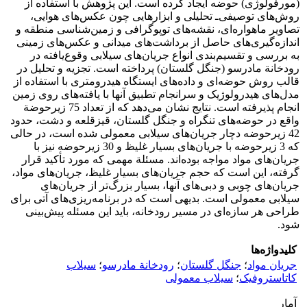
(مورفولوژی) حوضه ایجاد کرده است. این پژوهش با استفاده از
روش‌های توصیفی‌ـ تحلیلی و ابزارهایی چون عکس‌های هوایی،
تصاویر ماهواره‌ای، نقشه‌های توپوگرافی و زمین‌شناسی منطقه و
اندازه‌گیری‌های حاصل از برداشت‌های میدانی و عکس‌های زمینی
به بررسی و تقسیم‌بندی انواع جریان‌های سیلابی وقوع‌یافته در
رودخانة مادرسو (جنگل گلستان) پرداخته است. تجزیه و تحلیل در
قالب روش حوضه‌ای و داده‌های ایستگاه هیدرومتری با استفاده از
مدل‌های هیدرولوژیک و سرانجام تطبیق آنها با یافته‌های روی زمین
انجام پذیرفته است. نتایج نشان می‌دهد که از تعداد 75 زیرحوضة
واقع در حوضه‌های تنگراه و جنگل گلستان، قیزقلعه و دشت، حدود
42 زیرحوضه دچار جریان‌های سیلابی معمولی شده است، در حالی
که 3 زیرحوضه با جریان‌های بسیار غلیظ و 30 زیرحوضه نیز با
جریان‌های مواد مواجه بوده‌اند. مسئلة مهمی که مورد تأکید قرار
گرفته، این است که حجم جریان‌های بسیار غلیظ، جریان‌های مواد،
جریان‌های چوبی و دبی‌های آنها، بسیار بزرگ‌تر از جریان‌های
سیلابی معمولی است. بدیهی است که در برنامه‌ریزی‌های آتی برای
طراحی هر سازه‌ای در مسیر رودخانه، باید این مسئله پیش‌بینی
شود.
کلیدواژه‌ها
جریان مواد
؛
جنگل گلستان
؛
رودخانة مادرسو
؛
سیلاب
کاتاستروفیک
؛
سیلاب معمولی
آمار