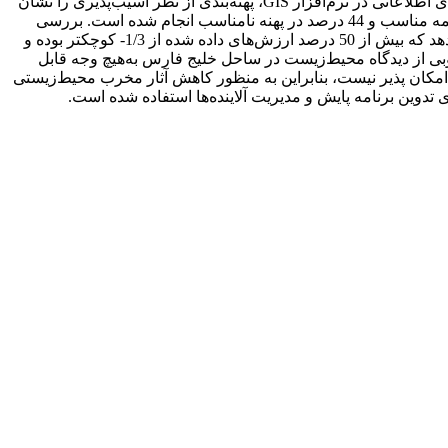
تقلیل آثار سوء و ارائه برنامه پایش و مدیریت محیط‌زیست است. نتیجة حاصل از ارزیابی توان اکولوژیکی به کمک روش روی‌هم‌گذاری لایه‌های اطلاعاتی در نرم‌افزار GIS، پهنه‌بندی از نظر آسیب‌پذیری را نشان
می‌دهد. همچنین از مقایسة نقشة توان اکولوژیکی محدوده با نقشة توسعة منطقة ویژه مشخص می‌شود که حدود 56 درصد توسعه در پهنة نیمه مناسب و 44 درصد در پهنه نامناسب انجام شده است. بررسی
نتایج حاصل از چک لیست نیز نتایج ارزیابی توان را از نظر آسیب‌پذیری تأیید می‌کند. نتایج روش ماتریس برای دو سطح کلان و خرد نشان می‌دهد که بیش از 50 درصد ارزش‌های داده شده از 1/3- کوچکتر بوده و
بی از دیدگاه محیط‌زیست در ساحل خلیج فارس به‌هیچ وجه قابل
 امکان پذیر نیست، بنابراین به منظور کاهش آثار مخرب محیط‌زیستی
تدوین برنامه پایش و مدیریت آلاینده‌ها استفاده شده است.