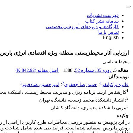
فهرست نشریات
سامانه نشر کتاب
کارگاه‌ها و دوره‌های آموزشی تخصصی
تماس با ما
English
ارزیابی آثار محیط‌زیستی منطقة ویژه اقتصادی انرژی پار
محیط شناسی
مقاله 5
،
دوره 35، شماره 52
، 1388
اصل مقاله (
842.92 K
)
نویسندگان
3
2
1
فائزه ترکیانفر
؛
حمیدرضا جعفری
؛
امیرحسین صادقپور
1
کارشناس ارشد برنامه ریزی و مدیریت محیط زیست، دانشکدة محی
2
دانشیار دانشکدة محیط زیست،‌ دانشگاه تهران
3
مربی دانشکدة معماری، دانشگاه کاشان
چکیده
در این پژوهش به منظور بررسی مخاطرات طرح کاربری اراضی از روش ر
روش ماتریس استفاده شده است. فرایند طی شده شامل شناخت ویژگی‌ه