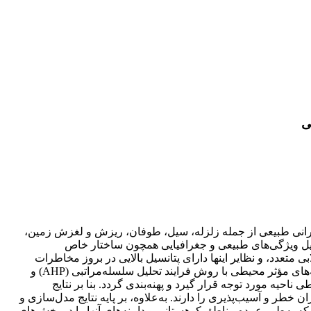
ی
حرانی طبیعی از جمله زلزله، سیل، طوفان، ریزش و لغزش زمین،
یل ویژگی‌های طبیعی و جغرافیایی همچون ساختار خاص
تعدد، و نظایر اینها دارای پتانسیل بالایی در بروز مخاطرات
طبیعی به‌ویژه زلزله، سیل، رانش و لغزش زمین است. در این مطالعه سعی گردید با استفاده از داده‌های حاصل از مدل‌سازی معیارها و لایه‌های مؤثر محیطی با روش فرایند تحلیل سلسله‌مراتبی (AHP) و
ل‌های فضایی بالای سامانه اطلاعات جغرافیایی (GIS) میزان آسیب‌پذیری محیطی ناحیه مورد توجه قرار گیرد و پهنه‌بندی گردد. بنا بر نتایج
خطر و آسیب‌پذیری را دارند. به‌علاوه، بر پایه نتایج مدل‌سازی و
بالا مشخص می‌شوند که به‌طور عمده مناطق کوهستانی و دامنه‌های آنها را در بخش‌های