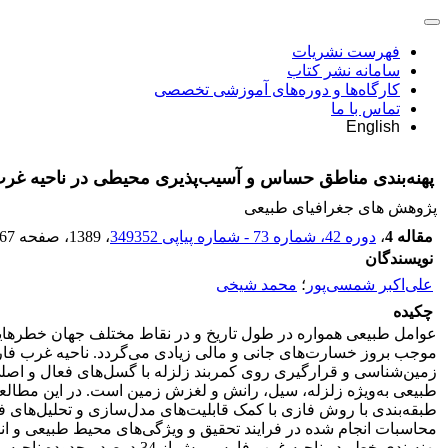
فهرست نشریات
سامانه نشر کتاب
کارگاه‌ها و دوره‌های آموزشی تخصصی
تماس با ما
English
پهنه‌بندی مناطق حساس و آسیب‌پذیری محیطی در ناحیه غرب 
پژوهش های جغرافیای طبیعی
مقاله 4
،
دوره 42، شماره 73 - شماره پیاپی 349352
، 1389
، صفحه
-67
نویسندگان
علی‌اکبر شمسی‌پور
؛
محمد شیخی
چکیده
عوامل طبیعی همواره در طول تاریخ و در نقاط مختلف جهان خطرهایی
موجب بروز خسارت‌های جانی و مالی زیادی می‌گردد. ناحیه غرب فا
زمین‌شناسی و قرارگیری روی کمربند زلزله با گسل‌های فعال و اصلی، 
محاسبات انجام شده در فرایند تحقیق و ویژگی‌های محیط طبیعی و انسانی
پهنه‌بندی خطر در ناحیه غرب 