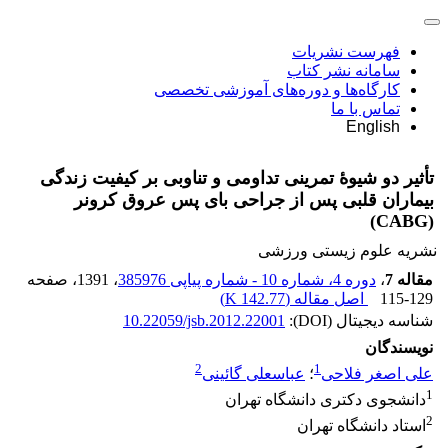
فهرست نشریات
سامانه نشر کتاب
کارگاه‌ها و دوره‌های آموزشی تخصصی
تماس با ما
English
تأثیر دو شیوۀ تمرینی تداومی و تناوبی بر کیفیت زندگی
بیماران قلبی پس از جراحی بای پس عروق کرونر
(CABG)
نشریه علوم زیستی ورزشی
مقاله 7
،
دوره 4، شماره 10 - شماره پیاپی 385976
، 1391
، صفحه
115-129
اصل مقاله (
142.77 K
)
شناسه دیجیتال (DOI):
10.22059/jsb.2012.22001
نویسندگان
2
1
علی اصغر فلاحی
؛
عباسعلی گائینی
1
دانشجوی دکتری دانشگاه تهران
2
استاد دانشگاه تهران