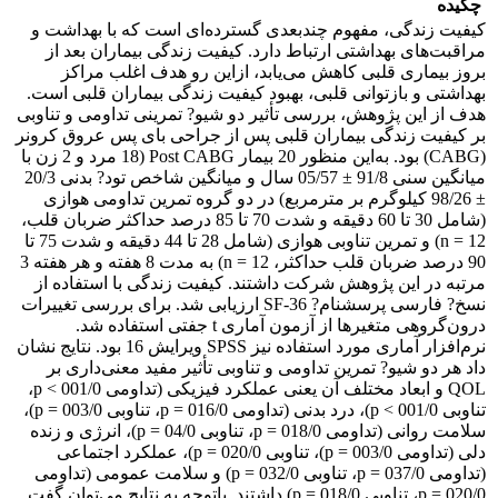
چکیده
کیفیت زندگی، مفهوم چندبعدی گسترده‌ای است که با بهداشت و
مراقبت‌های بهداشتی ارتباط دارد. کیفیت زندگی بیماران بعد از
بروز بیماری قلبی کاهش می‌یابد، ازاین‌ رو هدف اغلب مراکز
بهداشتی و بازتوانی قلبی، بهبود کیفیت زندگی بیماران قلبی است.
هدف از این پژوهش، بررسی تأثیر دو شیو? تمرینی تداومی و تناوبی
بر کیفیت زندگی بیماران قلبی پس از جراحی بای پس عروق کرونر
(CABG) بود. به‌این منظور 20 بیمار Post CABG (18 مرد و 2 زن با
میانگین سنی 91/8 ± 05/57 سال و میانگین شاخص تود? بدنی 20/3
± 98/26 کیلوگرم بر مترمربع) در دو گروه تمرین تداومی هوازی
(شامل 30 تا 60 دقیقه و شدت 70 تا 85 درصد حداکثر ضربان قلب،
12 = n) و تمرین تناوبی هوازی (شامل 28 تا 44 دقیقه و شدت 75 تا
90 درصد ضربان قلب حداکثر، 12 = n) به مدت 8 هفته و هر هفته 3
مرتبه در این پژوهش شرکت داشتند. کیفیت زندگی با استفاده از
نسخ? فارسی پرسشنام? 36-SF ارزیابی شد. برای بررسی تغییرات
درون‌گروهی متغیرها از آزمون آماری t جفتی استفاده شد.
نرم‌افزار آماری مورد استفاده نیز SPSS ویرایش 16 بود. نتایج نشان
داد هر دو شیو? تمرین تداومی و تناوبی تأثیر مفید معنی‌داری بر
QOL و ابعاد مختلف آن یعنی عملکرد فیزیکی (تداومی 001/0 > p،
تناوبی 001/0 > p)، درد بدنی (تداومی 016/0 = p، تناوبی 003/0 = p)،
سلامت روانی (تداومی 018/0 = p، تناوبی 04/0 = p)، انرژی و زنده
دلی (تداومی 003/0 = p)، تناوبی 020/0 = p)، عملکرد اجتماعی
(تداومی 037/0 = p، تناوبی 032/0 = p) و سلامت عمومی (تداومی
020/0 = p، تناوبی 018/0 = p) داشتند. باتوجه به نتایج می‌توان گفت