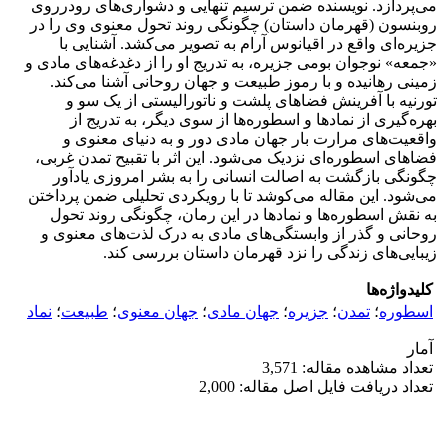
می‌پردازد. نویسنده ضمن ترسیم تنهایی و دشواری‌های رودرروی
روبنسون (قهرمان داستان) چگونگی روند تحول معنوی وی را در
جزیره‌ای واقع در اقیانوس آرام به تصویر می‌کشد. آشنایی با
«جمعه» نوجوان بومی جزیره، به تدریج او را از دغدغه‌های مادی و
زمینی رهانیده و با رموز طبیعت و جهان روحانی آشنا می‌کند.
تورنیه با آفرینش فضاهای پلشت و ناتورالیستی از یک سو و
بهره‌گیری از نمادها و اسطوره‌ها از سوی دیگر، به تدریج از
واقعیت‌های مرارت بار جهان مادی دور و به دنیای معنوی و
فضاهای اسطوره‌ای نزدیک می‌شود. این اثر با تقبیح تمدن غربی،
چگونگی بازگشت به اصالت انسانی را به بشر امروزی یادآور
می‌شود. این مقاله می‌کوشد تا با رویکردی تحلیلی ضمن پرداختن
به نقش اسطوره‌ها و نمادها در این رمان، چگونگی روند تحول
روحانی و گذر از وابستگی‌های مادی به درک لذت‌های معنوی و
زیبایی‌های زندگی را نزد قهرمان داستان بررسی کند.
کلیدواژه‌ها
اسطوره
؛
تمدن
؛
جزیره
؛
جهان مادی
؛
جهان معنوی
؛
طبیعت
؛
نماد
آمار
تعداد مشاهده مقاله: 3,571
تعداد دریافت فایل اصل مقاله: 2,000