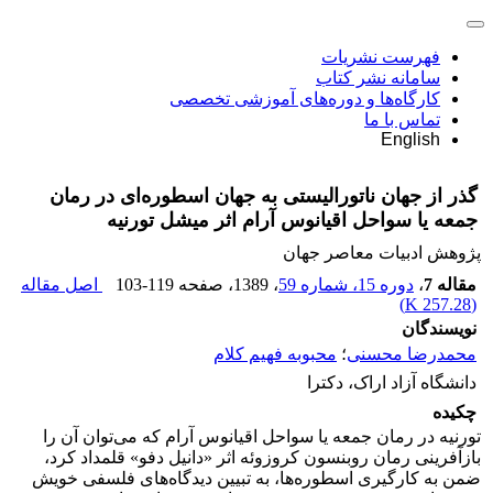
فهرست نشریات
سامانه نشر کتاب
کارگاه‌ها و دوره‌های آموزشی تخصصی
تماس با ما
English
گذر از جهان ناتورالیستی به جهان اسطوره‌ای در رمان
جمعه یا سواحل اقیانوس آرام اثر میشل تورنیه
پژوهش ادبیات معاصر جهان
مقاله 7
،
دوره 15، شماره 59
، 1389
، صفحه
103-119
اصل مقاله
)
257.28 K
(
نویسندگان
محمدرضا محسنی
؛
محبوبه فهیم کلام
دانشگاه آزاد اراک، دکترا
چکیده
تورنیه در رمان جمعه یا سواحل اقیانوس آرام که می‌توان آن را
بازآفرینی رمان روبنسون کروزوئه اثر «دانیل دفو» قلمداد کرد،
ضمن به کارگیری اسطوره‌ها، به تبیین دیدگاه‌های فلسفی خویش