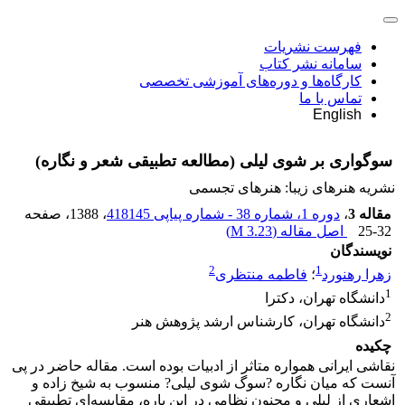
فهرست نشریات
سامانه نشر کتاب
کارگاه‌ها و دوره‌های آموزشی تخصصی
تماس با ما
English
سوگواری بر شوی لیلی (مطالعه تطبیقی شعر و نگاره)
نشریه هنرهای زیبا: هنرهای تجسمی
مقاله 3
،
دوره 1، شماره 38 - شماره پیاپی 418145
، 1388
، صفحه
25-32
اصل مقاله (
3.23 M
)
نویسندگان
2
1
زهرا رهنورد
؛
فاطمه منتظری
1
دانشگاه تهران، دکترا
2
دانشگاه تهران، کارشناس ارشد پژوهش هنر
چکیده
نقاشی ایرانی همواره متاثر از ادبیات بوده است. مقاله حاضر در پی
آنست که میان نگاره ?سوگ شوی لیلی? منسوب به شیخ زاده و
اشعاری از لیلی و مجنون نظامی در این باره، مقایسه‌ای تطبیقی