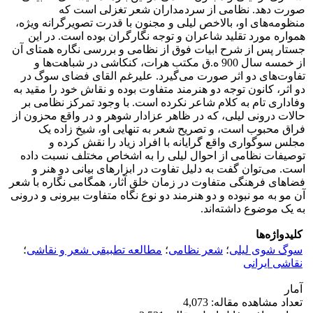
صورت دهد. نظامی از سردمداران شعر تغزلی است که
منظومه‌های او، بالاخص لیلی و مجنون با قدرت تصویرگرانه ویژه،
همواره مورد تقلید شاعران و توجه نگارگران بوده است. در این
جستار پس از شرح ابیات فوق از نظامی و بررسی نگاره همتای آن
از خمسه سال 900 ه.ق مکتب هرات، کنکاشی در شباهت‌ها و
تفاوت‌های دو اثر صورت ‌می‌گیرد. علیرغم القای فضای سوگ در
دو اثر، کانون توجه دو هنرمند متفاوت بوده و نقاش خود را مقید به
وفاداری تام به کلام شاعر نکرده است. با وجود تمرکز نظامی بر
حالات درونی لیلی، که در ظاهر عزادار شوهر و در واقع محزون از
فراق محبوب است، و تصریح شعر به تنهایی او، شیخ زاده یک
مجلس سوگواری واقع گرایانه با افراد زیاد را نقش کرده و
توصیفات نظامی از احوال لیلی را به اشخاص مختلف نسبت داده
است. ‌می‌توان گفت به دلیل تفاوت در ابزارهای بیانی دو هنر و
فضاهای فرهنگی متفاوت در زمان خلق آثار، همگامی نگاره با شعر
آن مو به مو نبوده و دو هنرمند دو نوع نگاه متفاوت بیرونی و درونی
به یک موضوع داشته‌اند.
کلیدواژه‌ها
سوگ شوی لیلی
؛
شعر نظامی
؛
مطالعه تطبیقی شعر و نقاشی
؛
نقاشی ایرانی
آمار
تعداد مشاهده مقاله: 4,073