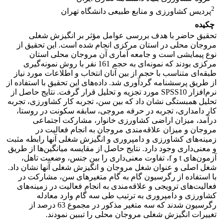
2
پردیس کشاورزی و منابع طبیعی دانشگاه تهران
چکیده
تحقیق حاضر با هدف بررسی عوامل مؤثر بر انگیزش شغلی
مروجان محلی در استان مرکزی انجام شده است. این تحقیق از
نوع پیمایشی است و جامعه آماری آن مروجان محلی استان
مرکزی بودند که نمونه‌ای به حجم 161 نفر با روش نمونه‌گیری
طبقه‌ای متناسب با حجم از بین آنان انتخاب و اطلاعات مورد نیاز
از طریق پرسشنامه گردآوری شد. داده‌های این تحقیق با استفاده از
نرم‌افزار SPSS10 مورد تجزیه و تحلیل قرار گرفت. نتایج حاصل از
تحلیل همبستگی نشان داد که بین سن، تجربه کار کشاورزی، تجربه
کار دامداری، تجربه در حرفه مروجی، سابقه سکونت در روستا،
درآمد، میزان اراضی کشاورزی خانوار، مشارکت اجتماعی
مروجان و میزان علاقه‌مندی مروجان به انجام فعالیت در
زمینه‌های کشاورزی و دامپروری و انگیزش شغلی آنها رابطه مثبت
و معنی‌داری وجود دارد. نتایج حاصل از مقایسه میانگین‌ها از طریق
آزمون‌های t و f، تفاوت معنی‌داری را بین جنس، وضعیت تاهل،
شغل اصلی و عنوان شغل مروجان و انگیزش شغلی آنها نشان داد.
با استفاده از رگرسیون گام به گام متغیرهای سن، مشارکت در
فعالیت‌های ترویجی و علاقه‌مندی به انجام فعالیت در زمینه‌های
کشاورزی و دامپروری به ترتیب طی سه گام وارد معادله
رگرسیون شدند که سه متغیر مذکور در مجموع 63 درصد از
تغییرات انگیزش شغلی مروجان محلی را تببین نمودند.