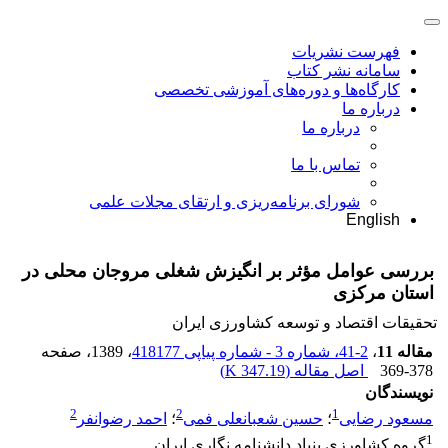
فهرست نشریات
سامانه نشر کتاب
کارگاه‌ها و دوره‌های آموزشی تخصصی
درباره ما
درباره ما
تماس با ما
شورای برنامه‌ریزی و ارتقای مجلات علمی
English
بررسی عوامل مؤثر بر انگیزش شغلی مروجان محلی در
استان مرکزی
تحقیقات اقتصاد و توسعه کشاورزی ایران
مقاله 11
،
2-41، شماره 3 - شماره پیاپی 418177
، 1389
، صفحه
369-378
اصل مقاله (
347.19 K
)
نویسندگان
2
2
1
مسعود رضایی
؛
حسین شعبانعلی فمی
؛
احمد رضوانفر
1
گروه کشاورزی بنیاد دانشنامه نگاری ایران