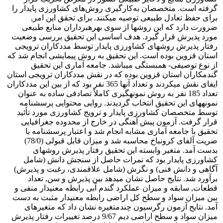
گرفته است. متخصصان به‌کارگیری روش‌های کشاورزی پایدار را
برای حفظ تعادل طبیعی توصیه می‎کنند. برای تحقق این امر,
ضرورت دارد که این روش‎ها از سوی بهره‎برداران منابع طبیعی
مورد پذیرش قرار گیرد. هدف اساسی این تحقیق بررسی وضعیت
رفتار پذیرش روش‎های کشاورزی پایدار توسط مددکاران ترویجی
استان قزوین بوده است. این تحقیق به روش پیمایشی انجام شد که
از نوع توصیفی- همبستگی می‎باشد. جامعه آماری این تحقیق
گندمکاران استان قزوین بوده که در نقش مددکاران ترویجی استان
ایفای نقش می‎کردند و تعداد آنها 365 نفر بود که از بین این مددکاران
تعداد 185 نفر به روش نمونه‎گیری کاملاً تصادفی ساده به عنوان
نمونه‎های این تحقیق انتخاب گردیدند. روایی محتوایی پرسشنامه
توسط متخصصان کشاورزی پایدار و ترویج کشاورزی مورد تأئید
قرار گرفت. آزمون پیش آهنگی در خارج از محدوده جغرافیایی
تحقیق با جامعه آماری مشابه انجام شد و اعتبار پرسشنامه با
ضریت آلفای کرونباخ محاسبه شد و میزان قابل قبولی (78/0)
بدست آمد. متغیر وابسته این تحقیق رفتار پذیرش روش‎های
کشاورزی پایدار بود که نمرات حاصل از سنجش دانش (شامل
آگاهی و دانش فنی) و نگرش (شامل علاقمندی، رغبت و پذیرش)
برآورد شد. نتایج حاصل نشان می‎دهد بین پذیرش و سن, تعداد
قطعات, سابقه و میزان عملکرد گندم آبی رابطه معنی‎دار منفی و
بین میزان سواد و سطح کل اراضی رابطه معنی‎دار مثبت به دست
آمد. نتایج آزمون رگرسیون چندمتغیره نشان داد که متغیرهای
میزان سواد و سطح اراضی دیم 9/67 درصد تغییرات رفتار پذیرش