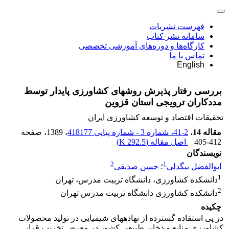
فهرست نشریات
سامانه نشر کتاب
کارگاه‌ها و دوره‌های آموزشی تخصصی
تماس با ما
English
بررسی رفتار پذیرش روش‎های کشاورزی پایدار توسط
مددکاران ترویجی استان قزوین
تحقیقات اقتصاد و توسعه کشاورزی ایران
مقاله 14
،
2-41، شماره 3 - شماره پیاپی 418177
، 1389
، صفحه
405-412
اصل مقاله (
292.5 K
)
نویسندگان
2
1
ابوالفضل بیگدلی
؛
حسن صدیقی
1
دانشکده کشاورزی، دانشگاه تربیت مدرس، تهران
2
دانشکده کشاورزی دانشگاه تربیت مدرس تهران
چکیده
در پی استفاده گسترده از نهاده‎های شیمیایی در تولید محصولات
کشاورزی منابع و ذخایر طبیعی کشور در معرض تخریب قرار