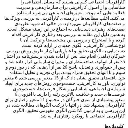
کارآفرینان اجتماعی کسانی هستند که مسایل اجتماعی را
شناسایی و از اصول کارآفرینی برای سازمان‌دهی و مدیریت
فعالیت‌هایی که موجب تغییرهای اجتماعی می‌شوند استفاده
می‌کنند. اغلب مطالعه‌ها در زمینه‌ی کارآفرینی به بررسی ویژگی‌ها
و صفت‌های کارآفرینان می‌پردازد. در حالی که شبیه نظریه‌ی
صفت‌های رهبری، دست‌یابی به اجماع در این زمینه مشکل است.
به همین دلیل این مقاله به بررسی بعد رفتاری کارآفرینی اقدام
کرده و با استخراج و بررسی این مشخصه‌ها و ترکیب آن با
نوع‌شناسی کارآفرینی، الگوی جدیدی را ارایه کرده است.
دست‌یابی به الگوی تحقیق و اعتباریابی آن از طریق روش بررسی
خبرگان (دلفی) انجام شد. پس از آماده شدن، پرسش‌نامه در اختیار
35 نفر از اساتید، صاحب‌نظران و مدیران سازمانی قرار داده شد و
پس از جمع‌آوری و تعدیل، پاسخ 26 نفر از آن‌هایی که در دور دوم و
سوم و تا انتهای تحقیق همراه بودند، برای تجزیه و تحلیل استفاده
شد. یافته‌های تحقیق نشان داد که از 15 متغیر بررسی شده 6 متغیر
نوآوری، باور به کارآفرینی، جست‌وجوی ‏روش‌های جدید برای ایجاد
سرمایه‌ی اجتماعی، شناسایی و شکار فرصت‌ها، جست‌وجوی
فرصت‌های جدید و ‏خلاقیت بالاترین رتبه را دارند. با افزودن 6
متغیر پیشنهادی از سوی خبرگان در مجموع 21 متغیر رفتاری ‏برای
کارآفرینان پیشنهاد شد. در انتها با ترکیب الگوهای مطالعه شده در
این بررسی و به آزمون گذاشتن الگوی مفهومی ‏تحقیق، الگوی
کارآفرینی اجتماعی با رویکرد رفتاری ارایه شد.
کلیدواژه‌ها