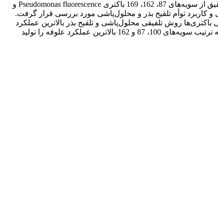
تهران واقع در منطقه کرج به اجرا درآمد. آزمایش با آرایش فاکتوریل و در قالب طرح بلوک‌های کامل تصادفی با 3 تکرار انجام شد. در این تحقیق از سویه‌های 87، 162، 169 باکتری Pseudomonas fluorescence و
لقیح بذر، محلول‌پاشی و کاربرد توأم تلقیح بذر و محلول‌پاشی مورد بررسی قرار گرفت.
اکتری‌ها روش تلفیقی محلول‌پاشی و تلقیح بذر بالاترین عملکرد
علوفه را تولید کرد. در واقع نتایج بیانگر وجود اثر افزایشی بین دو روش کاربرد محلول‌پاشی و تلقیح بذر بود و در میان باکتری‌های بکار رفته به ترتیب سویه‌های 100، 87 و 162 بالاترین عملکرد علوفه را تولید