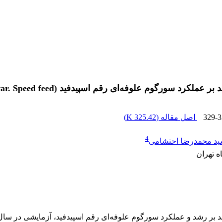
لوفه‌ای رقم اسپیدفید (Sorghum bicolor var. Speed feed).
329-3
اصل مقاله (
325.42 K
)
4
د محمدرضا احتشامی
 تهران