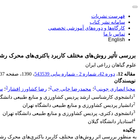
فهرست نشریات
سامانه نشر کتاب
کارگاه‌ها و دوره‌های آموزشی تخصصی
تماس با ما
English
بررسی تأثیر روش‌های مختلف کاربرد باکتری‌های محرک رشد بر عملکرد سورگوم ع
علوم گیاهان زراعی ایران
مقاله 12
،
دوره 42، شماره 2 - شماره پیاپی 543539
، 1390
، صفحه
37
نویسندگان
3
2
1
محیا انصاری جوینی
؛
محمدرضا چایی چی
؛
رضا کشاورز افشار
؛
سی
1
دانشجوی کارشناسی ارشد پردیس کشاورزی و منابع طبیعی دانشگاه
2
دانشیار پردیس کشاورزی و منابع طبیعی دانشگاه تهران
3
دانشجوی دکتری، پردیس کشاورزی و منابع طبیعی دانشگاه تهران
4
استادیار دانشگاه گیلان
چکیده