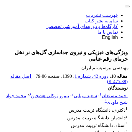
فهرست نشریات
سامانه نشر کتاب
کارگاه‌ها و دوره‌های آموزشی تخصصی
تماس با ما
English
ویژگی‌های فیزیکی و نیروی جداسازی گل‌های نر نخل
خرمای رقم غنامی
مهندسی بیوسیستم ایران
مقاله 10
،
دوره 42، شماره 1
، 1390
، صفحه
79-86
اصل مقاله
)
475.38 K
(
نویسندگان
3
2
1
احمد مستعان
؛
سعید مینایی
؛
تیمور توکلی هشجین
؛
محمد جواد
4
شیخ داودی
1
دکتری، دانشگاه تربیت مدرس
2
دانشیار، دانشگاه تربیت مدرس
3
استاد، دانشگاه تربیت مدرس
4