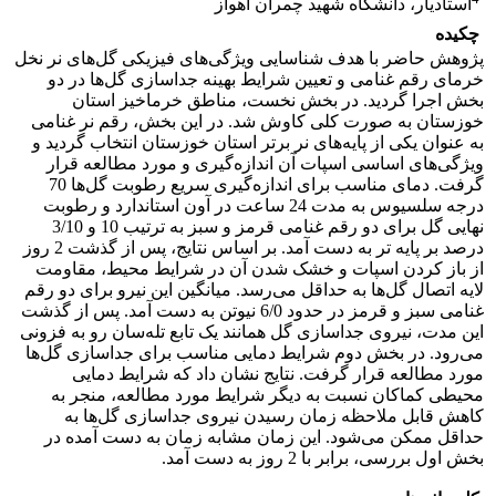
استادیار، دانشگاه شهید چمران اهواز
چکیده
پژوهش حاضر با هدف شناسایی ویژگی‌های فیزیکی گل‌های نر نخل
خرمای رقم غنامی و تعیین شرایط بهینه جداسازی گل‌ها در دو
بخش اجرا گردید. در بخش نخست، مناطق خرماخیز استان
خوزستان به صورت کلی کاوش شد. در این بخش، رقم نر غنامی
به عنوان یکی از پایه‌های نر برتر استان خوزستان انتخاب گردید و
ویژگی‌های اساسی اسپات آن اندازه‌گیری و مورد مطالعه قرار
گرفت. دمای مناسب برای اندازه‌گیری سریع رطوبت گل‌ها 70
درجه سلسیوس به مدت 24 ساعت در آون استاندارد و رطوبت
نهایی گل برای دو رقم غنامی قرمز و سبز به ترتیب 10 و 3/10
درصد بر پایه تر به دست آمد. بر اساس نتایج، پس از گذشت 2 روز
از باز کردن اسپات و خشک شدن آن در شرایط محیط، مقاومت
لایه اتصال گل‌ها به حداقل می‌رسد. میانگین این نیرو برای دو رقم
غنامی سبز و قرمز در حدود 6/0 نیوتن به دست آمد. پس از گذشت
این مدت، نیروی جداسازی گل همانند یک تابع تله‌سان رو به فزونی
می‌رود. در بخش دوم شرایط دمایی مناسب برای جداسازی گل‌ها
مورد مطالعه قرار گرفت. نتایج نشان داد که شرایط دمایی
محیطی کماکان نسبت به دیگر شرایط مورد مطالعه، منجر به
کاهش قابل ملاحظه زمان رسیدن نیروی جداسازی گل‌ها به
حداقل ممکن می‌شود. این زمان مشابه زمان به دست آمده در
بخش اول بررسی، برابر با 2 روز به دست آمد.