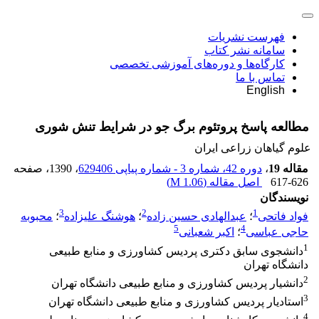
فهرست نشریات
سامانه نشر کتاب
کارگاه‌ها و دوره‌های آموزشی تخصصی
تماس با ما
English
مطالعه پاسخ پروتئوم برگ جو در شرایط تنش شوری
علوم گیاهان زراعی ایران
مقاله 19
،
دوره 42، شماره 3 - شماره پیاپی 629406
، 1390
، صفحه
617-626
اصل مقاله (
1.06 M
)
نویسندگان
3
2
1
فواد فاتحی
؛
عبدالهادی حسین زاده
؛
هوشنگ علیزاده
؛
محبوبه
5
4
حاجی عباسی
؛
اکبر شعبانی
1
دانشجوی سابق دکتری پردیس کشاورزی و منابع طبیعی
دانشگاه تهران
2
دانشیار پردیس کشاورزی و منابع طبیعی دانشگاه تهران
3
استادیار پردیس کشاورزی و منابع طبیعی دانشگاه تهران
4