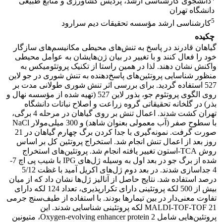
دانشجوی کارشناسی ارشد، پردیس کشاورزی و منابع طبیعی
دانشگاه تهران
5
کارشناسی ارشد مؤسسه تحقیقات دیم سرارود
چکیده
گیاهان قادرند در پاسخ به تنش‌های محیطی مکانیسم‌های سازگار
خود را فعال کنند و با تغییر در بیان ژن‌هایشان به عوامل محیطی
واکنش نشان دهند. لذا در همین راستا از تکنیک پروتئومیکس به
منظور شناسایی پروتئین‌های پاسخ‌دهنده به تنش شوری در جو لاین
527 استفاده گردید. برای بررسی اثر تنش شوری طولانی مدت بر
روی الگوی پروتئوم جو، بذور لاین 527 (تهیه شده از مؤسسه نهال و
بذر) در گلخانه تحقیقاتی گروه زراعت و اصلاح نباتات دانشگاه
تهران کشت شدند. اعمال تنش بر روی گیاهان در مرحله 4 برگی،
با سطوح صفر (آب معمولی بعنوان شاهد) و 300 میلی‌مولار NaCl
صورت گرفت. نمونه‌گیری با جدا کردن برگ چهارم گیاهان در 21
روز بعد از اعمال تنش انجام شد. استخراج پروتئین کل بر اساس
روش TCA-استون تغییر یافته انجام شد. پروتئین‌های استخراج
شده از برگ جو در بعد اول به وسیله ژل‌های IPG با شیب پی اچ 7-
4 جداسازی شدند. در بعد دوم ژل‌های اکریل آمید با غظت 5/12
درصد استفاده شد. نتایج حاصل از آنالیز ژل‌ها نشان داد که از میان
بیش از 500 لکه پروتئینی دارای تکرارپذیری، تعداد 124 لکه دارای
تفاوت معنی‌دار در بین تیمارها بودند. با استفاده از طیف‌سنج جرمی
MALDI-TOF-TOF 21 لکه پروتئینی شناسایی شدند. این
پروتئین‌هایی شامل Oxygen-evolving enhancer protein 2، متیونین