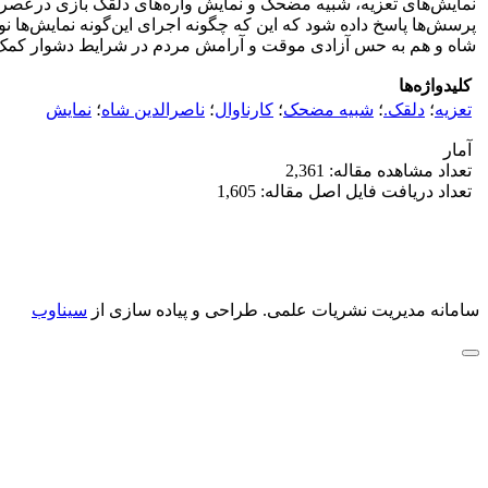
نمایش‌های تعزیه‌، شبیه مضحک و نمایش واره‌های دلقک بازی درعصر ن
پرسش‌ها پاسخ داده شود که این که چگونه اجرای این‌گونه نمایش‌ها ن
شاه و هم به حس آزادی موقت و آرامش مردم در شرایط دشوار کم
کلیدواژه‌ها
تعزیه
؛
دلقک.
؛
شبیه مضحک
؛
کارناوال
؛
ناصرالدین شاه
؛
نمایش
آمار
تعداد مشاهده مقاله: 2,361
تعداد دریافت فایل اصل مقاله: 1,605
سامانه مدیریت نشریات علمی.
طراحی و پیاده سازی از
سیناوب