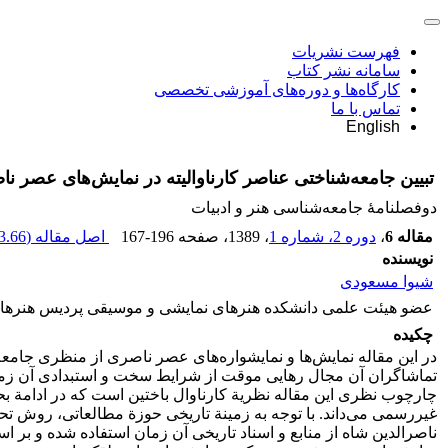
فهرست نشریات
سامانه نشر کتاب
کارگاه‌ها و دوره‌های آموزشی تخصصی
تماس با ما
English
تبیین جامعه‌شناختی عناصر کارناوالیته در نمایش‌های عصر ن
دوفصلنامۀ جامعه‌شناسی هنر و ادبیات
مقاله 6
،
دوره 2، شماره 1
، 1389
، صفحه
167-196
اصل مقاله (
.66 K
نویسنده
شیوا مسعودی
عضو هیئت علمی دانشکده هنرهای نمایشی و موسیقی پردیس هنرهای 
چکیده
در این مقاله نمایش‌ها و نمایشواره‌های عصر ناصری از منظری جامعه
تماشاگران آن مجال رهایی موقت از شرایط سخت و استبدادی آن زمان 
چارچوب نظری این مقاله نظریة کارناوال باختین است که در ادامة 
غیررسمی می‌داند. با توجه به زمینة تاریخی حوزة مطالعاتی‌، روش ت
ناصرالدین شاه از منابع و اسناد تاریخی آن زمان استفاده شده و بر